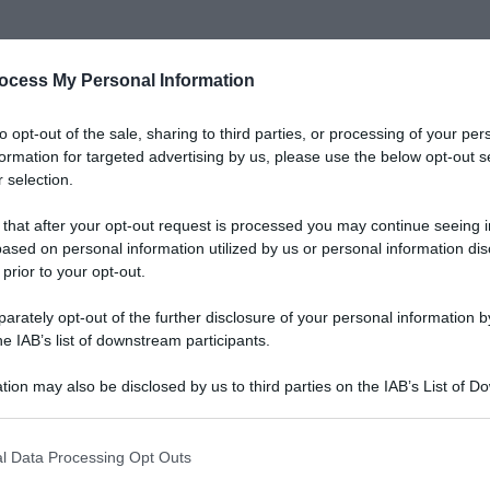
ocess My Personal Information
i sfoglia con una manciata di
grana padano e semi di
to opt-out of the sale, sharing to third parties, or processing of your per
cetta affumicata
, una fettina per ogni triangolino, che
formation for targeted advertising by us, please use the below opt-out s
 speck, fontina, formaggio di ogni tipo, wurstel,
 selection.
nsomma, libero sfogo alla vostra fantasia! In qualunque
loso: dei
Cornetti salati dalla superficie croccante e il
 that after your opt-out request is processed you may continue seeing i
eno
! Andranno a ruba uno dopo l’altro tra grandi e piccoli!
ased on personal information utilized by us or personal information dis
 prior to your opt-out.
rately opt-out of the further disclosure of your personal information by
he IAB’s list of downstream participants.
tion may also be disclosed by us to third parties on the IAB’s List of 
 that may further disclose it to other third parties.
l Data Processing Opt Outs