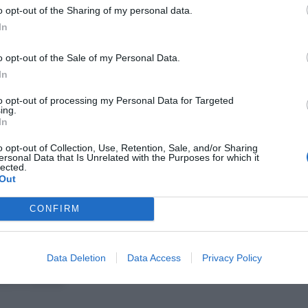
o opt-out of the Sharing of my personal data.
In
o opt-out of the Sale of my Personal Data.
In
to opt-out of processing my Personal Data for Targeted
ing.
In
o opt-out of Collection, Use, Retention, Sale, and/or Sharing
ersonal Data that Is Unrelated with the Purposes for which it
lected.
Out
CONFIRM
zarella in carrozza
e
Finger food
, sono perfetti per
rty, potete preparare i vostri Croissant salati con largo
 da proporre come aperitivo, antipasto, come
Data Deletion
Data Access
Privacy Policy
 merenda… e perchè no, da realizzare al volo per l’arrivo di
ti in tavola!