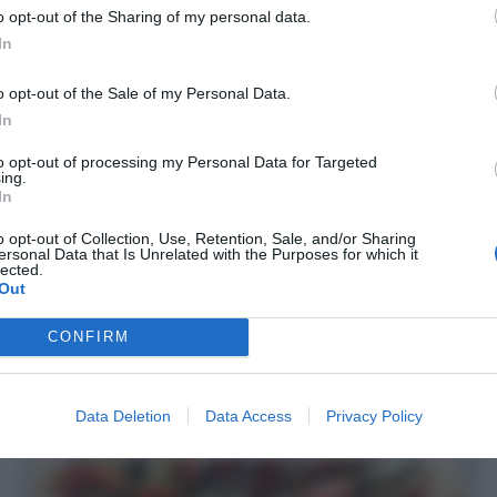
o opt-out of the Sharing of my personal data.
In
o opt-out of the Sale of my Personal Data.
In
to opt-out of processing my Personal Data for Targeted
ing.
In
o opt-out of Collection, Use, Retention, Sale, and/or Sharing
ersonal Data that Is Unrelated with the Purposes for which it
lected.
Torta salata alla zucca (tante
Out
varianti)
CONFIRM
La Torta salata alla zucca è un rustico autunnale con
pasta sfoglia, zucca, ricotta e scamorza. Scopri la mia
Ricetta e varianti gustose!
Data Deletion
Data Access
Privacy Policy
10 minuti
Facile