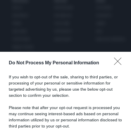
DOLCI
INSTAGRAM
CHI SONO
ANTIPASTI
FACEBOOK
CONTATTI
PRIMI
YOUTUBE
LIBRO
SECONDI
PINTEREST
ADV
CONTORNI
WHATSAPP
ENGLISH VERSION
PANE E PIZZE
TORTE SALATE
Do Not Process My Personal Information
PIATTI UNICI
CONDIMENTI
If you wish to opt-out of the sale, sharing to third parties, or
CONSERVE
processing of your personal or sensitive information for
BEVANDE
targeted advertising by us, please use the below opt-out
LE BASI
section to confirm your selection.
Please note that after your opt-out request is processed you
may continue seeing interest-based ads based on personal
information utilized by us or personal information disclosed to
Copyright 2011-2026 - Tavolartegusto S.R.L. semplificata © P.I. 15576601007 Ricette e
third parties prior to your opt-out.
Fotografie sono di proprietà di Simona Mirto (Tutti i diritti sono riservati)
Cookie Policy
|
Privacy Policy
|
Preferenze Privacy