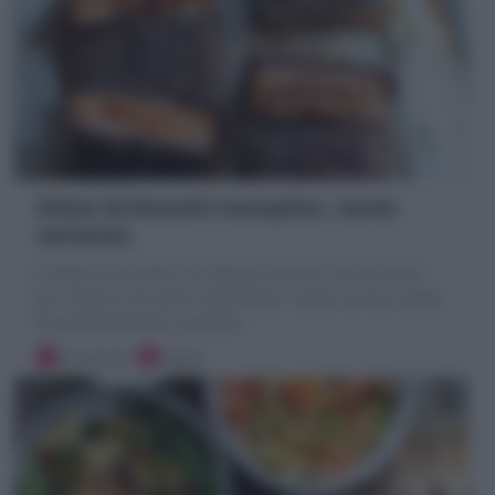
Dolce di biscotti (semplice, tante
varianti)
Il Dolce di biscotti è un dessert fresco e senza forno
per stupire con pochi ingredienti. Scopri la mia ricetta
da personalizzare a piacere
20 minuti
Facile