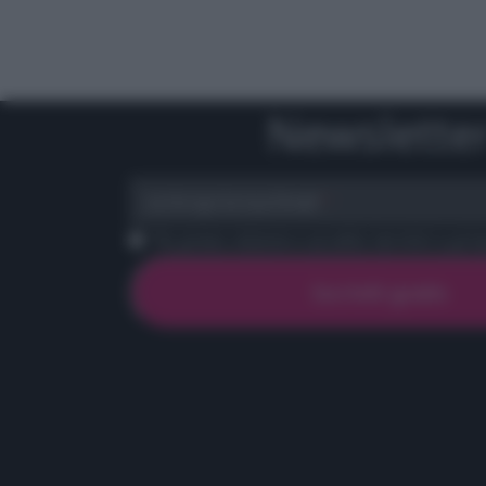
Newslette
scrivi qui la tua Email
Ho preso visione e accetto termini e priva