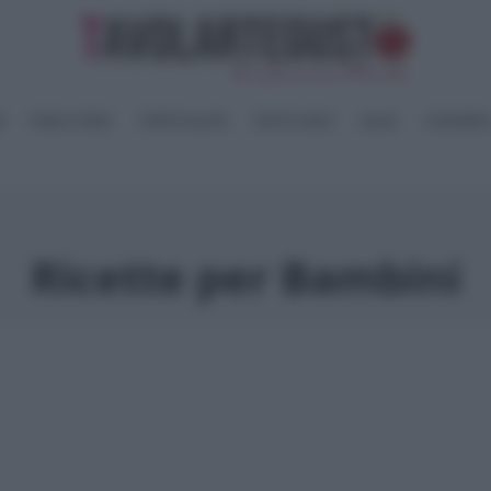
I
PANE e PIZZE
TORTE SALATE
PIATTI UNICI
SALSE
CONSERV
Ricette per Bambini