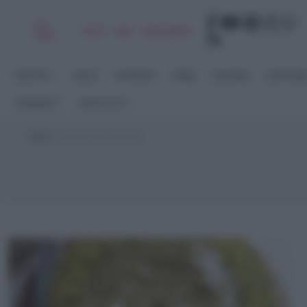
Chi
|
|
|
|
Libro
Adv
Newsletter
sono
RICETTE
DOLCI
ANTIPASTI
PRIMI
SECONDI
CONTORN
STAGIONI
RACCOLTE
Home
>
Ricette per Bambini