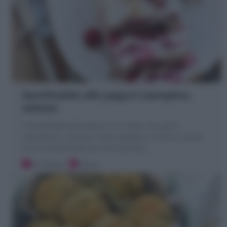
Semifreddo allo yogurt (semplice,
veloce)
Il Semifreddo allo yogurt è un dolce con pochi
ingredienti, cremoso, senza gelatina e frutta a scelta.
Ecco la mia Ricetta per farlo perfetto
20 minuti
Facile