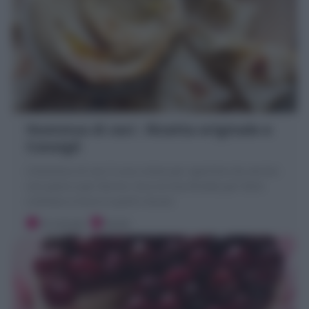
Hummus di ceci : Ricetta originale e
Consigli
L'Hummus di ceci è una crema per aperitivo da servire
con pane e per farcire. Ecco la mia Ricetta per farlo
cremoso e liscio in pochi minuti
15 minuti
Facile