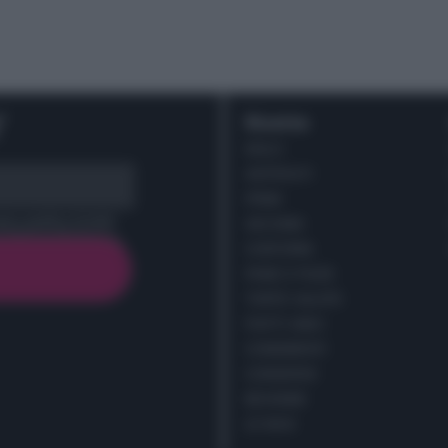
r
Ricette
DOLCI
ANTIPASTI
PRIMI
cy policy (
Link
)
SECONDI
CONTORNI
PANE E PIZZE
TORTE SALATE
PIATTI UNICI
CONDIMENTI
CONSERVE
BEVANDE
LE BASI