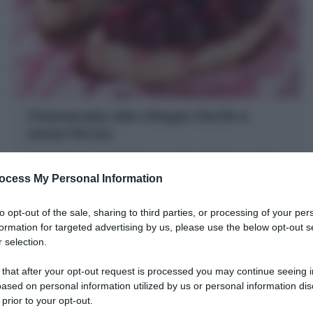
Cheesecake alle ciliegie (facile e
senza forno)
la Cheesecake alle ciliegie è un dolce freddo con base
di biscotti, ricotta e ciliegie glassate. Ecco la mia
ocess My Personal Information
Ricetta senza cottura in forno
40 minuti
Facile
to opt-out of the sale, sharing to third parties, or processing of your per
formation for targeted advertising by us, please use the below opt-out s
 selection.
 that after your opt-out request is processed you may continue seeing i
ased on personal information utilized by us or personal information dis
 prior to your opt-out.