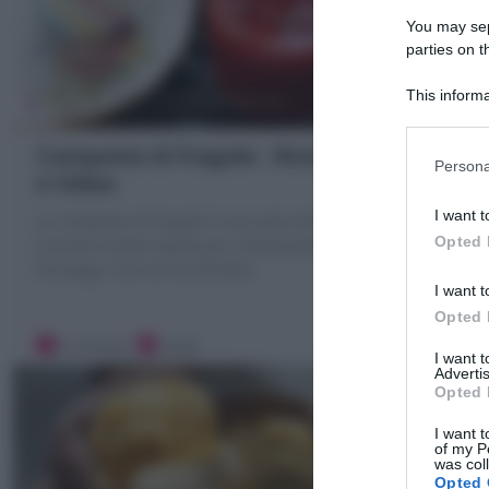
You may sepa
parties on t
This informa
Participants
Composta di fragole : Ricetta veloce
Persona
e Video
I want t
La Composta di fragole è una salsa dolce con poco
Opted 
zucchero molto rapida per cheesecake, torte, gelati,
formaggi. Ecco la mia Ricetta!
I want t
Opted 
10 minuti
Facile
I want 
Advertis
Opted 
I want t
of my P
was col
Opted 