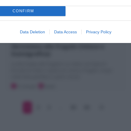
CONFIRM
Data Deletion
Data Access
Privacy Policy
Sbriciolata alle fragole (Veloce e
Scenografica)
La Sbriciolata alle fragole è un dolce con base di
briciole di frolla e ripieno di crema e fragole. Scopri
come farla perfetta in pochi minuti
15 minuti
Facile
1
2
3
…
83
84