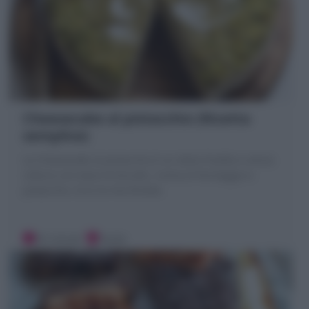
Cheesecake al pistacchio (Ricetta
semplice)
La Cheesecake al pistacchio è un dolce freddo e senza
cottura con base di biscotti, crema al formaggio e
pistacchio. Ecco la mia Ricetta
35 minuti
Facile