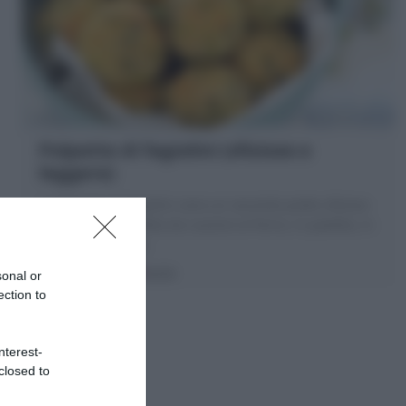
Polpette di fagiolini (sfiziose e
leggere)
Le Polpette di fagiolini sono un secondo piatto sfizioso
con verdure perfetta da cuocere al forno, in padella, in
friggitrice ad aria.
20 minuti
Facile
sonal or
ection to
nterest-
closed to