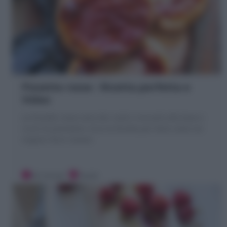
Pizzette rosse : Ricetta perfetta e
Video
Le Pizzette rosse sono dei rustici croccanti alla base e
ricchi di pomodoro. Ecco la Ricetta per farle come nei
migliori forni romani
40 minuti
Facile