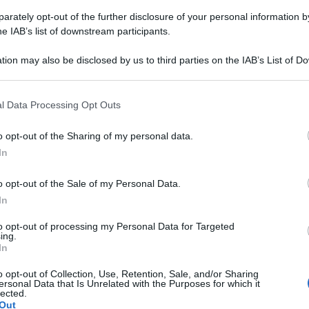
rately opt-out of the further disclosure of your personal information by
he IAB’s list of downstream participants.
tion may also be disclosed by us to third parties on the IAB’s List of 
 that may further disclose it to other third parties.
Scones : Ricetta originale e Varianti
l Data Processing Opt Outs
Gli Scones sono dei dolcetti della tradizione britannica
o opt-out of the Sharing of my personal data.
farciti con panna e confettura. Scopri la mia Ricetta
per farli dolci e salati
In
o opt-out of the Sale of my Personal Data.
In
20 minuti
Facile
to opt-out of processing my Personal Data for Targeted
ing.
In
o opt-out of Collection, Use, Retention, Sale, and/or Sharing
ersonal Data that Is Unrelated with the Purposes for which it
lected.
Out