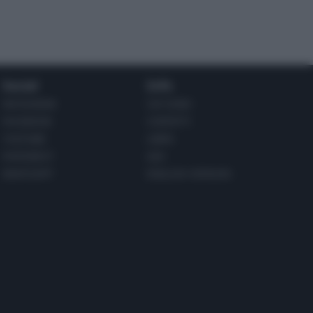
Social
Info
INSTAGRAM
CHI SONO
FACEBOOK
CONTATTI
YOUTUBE
LIBRO
PINTEREST
ADV
WHATSAPP
ENGLISH VERSION