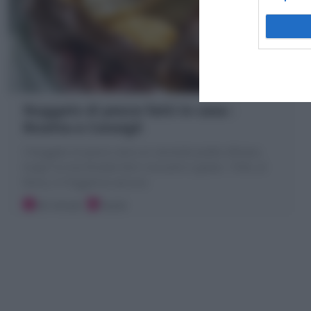
Nuggets di pesce fatti in casa :
Ricetta e Consigli
I Nuggets di pesce sono un secondo piatto sfizioso.
Scopri la mia Ricetta farli croccanti e golosi : fritti, al
forno, in friggitrice ad aria
30 minuti
Facile