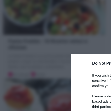
Pasta fredda : 10 Ricette veloci e
sfiziose
La Pasta fredda è un primo piatto estivo gustoso e
pratico. Scopri le mie Ricette e Trucchi per farla al
Do Not Pr
dente, mai incollata e condimenti
20 minuti
Facile
If you wish 
sensitive in
confirm your
Please note
based ads b
third parties