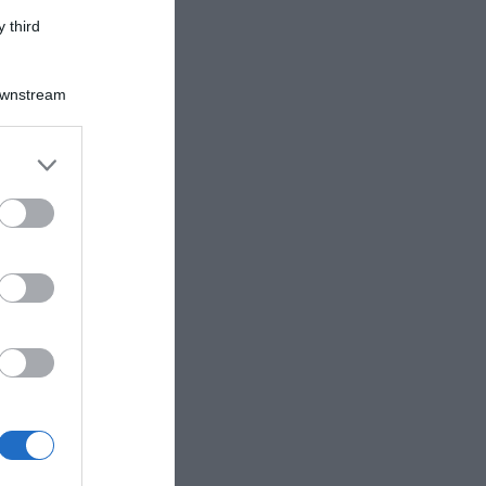
 third
Downstream