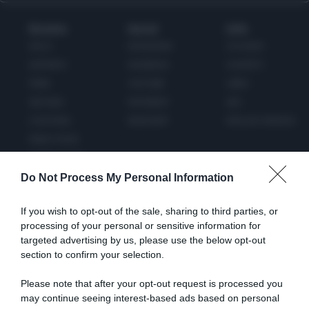
Ricette
Social
Info
DOLCI
INSTAGRAM
CHI SONO
ANTIPASTI
FACEBOOK
CONTATTI
PRIMI
YOUTUBE
LIBRO
SECONDI
PINTEREST
ADV
CONTORNI
WHATSAPP
ENGLISH VERSION
PANE E PIZZE
TORTE SALATE
Do Not Process My Personal Information
PIATTI UNICI
CONDIMENTI
If you wish to opt-out of the sale, sharing to third parties, or
CONSERVE
processing of your personal or sensitive information for
BEVANDE
targeted advertising by us, please use the below opt-out
LE BASI
section to confirm your selection.
Please note that after your opt-out request is processed you
may continue seeing interest-based ads based on personal