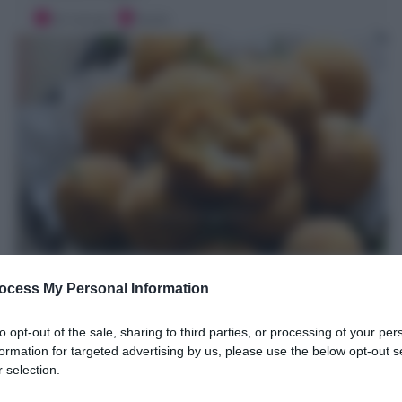
20 minuti
Facile
Polpette di ceci : Ricetta perfetta,
ocess My Personal Information
Veloce, Varianti
Le Polpette di ceci sono un secondo piatto vegetariano
to opt-out of the sale, sharing to third parties, or processing of your per
formation for targeted advertising by us, please use the below opt-out s
sano e gustoso. Ecco la mia Ricetta per farle al forno,
 selection.
in friggitrice o fritte
15 minuti
Facile