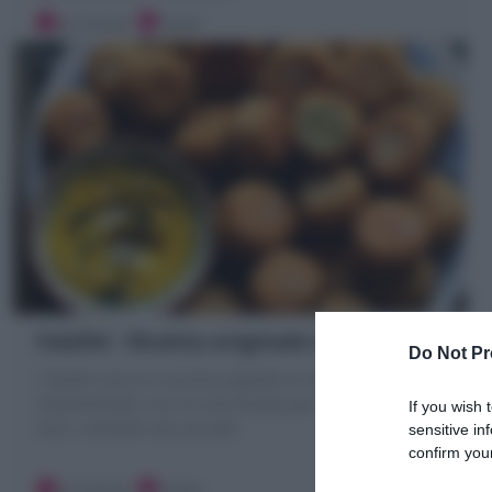
20 minuti
Facile
Falafel : Ricetta originale e Consigli
Do Not Pr
I Falafel sono le iconiche polpette di ceci della cucina
mediorientale. Ecco la mia Ricetta per averle croccanti
If you wish 
fuori, morbide mai asciutte
sensitive in
confirm your
20 minuti
Facile