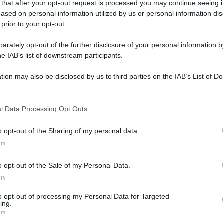
 that after your opt-out request is processed you may continue seeing i
ased on personal information utilized by us or personal information dis
 prior to your opt-out.
rately opt-out of the further disclosure of your personal information by
he IAB’s list of downstream participants.
tion may also be disclosed by us to third parties on the IAB’s List of 
 that may further disclose it to other third parties.
l Data Processing Opt Outs
o opt-out of the Sharing of my personal data.
Pan di spagna salato (Base e
In
Farciture)
o opt-out of the Sale of my Personal Data.
Il Pan di Spagna salato è una base soffice, veloce e
In
versatile da farcire con mousse, verdure, salumi per
antipasti. Scopri la mia Ricetta!
to opt-out of processing my Personal Data for Targeted
ing.
In