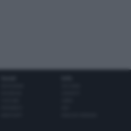
Social
Info
INSTAGRAM
CHI SONO
FACEBOOK
CONTATTI
YOUTUBE
LIBRO
PINTEREST
ADV
WHATSAPP
ENGLISH VERSION