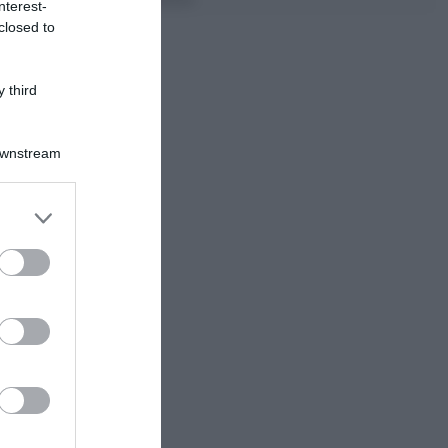
nterest-
closed to
 third
Downstream