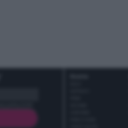
r
Ricette
DOLCI
ANTIPASTI
PRIMI
cy policy (
Link
)
SECONDI
CONTORNI
PANE E PIZZE
TORTE SALATE