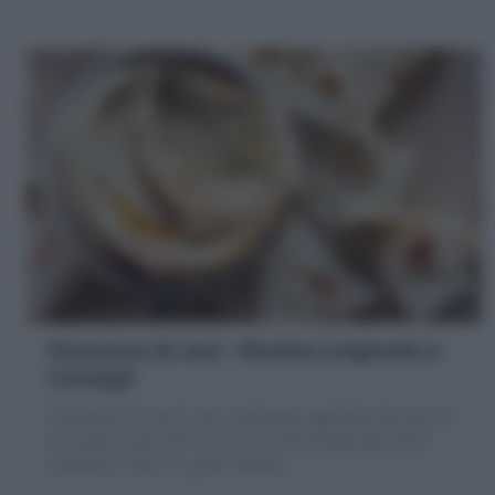
Hummus di ceci : Ricetta originale e
Consigli
L'Hummus di ceci è una crema per aperitivo da servire
con pane e per farcire. Ecco la mia Ricetta per farlo
cremoso e liscio in pochi minuti