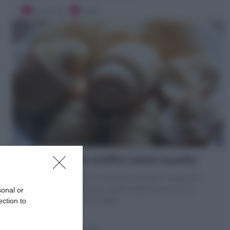
30 minuti
Facile
Panini all’olio (soffici come nuvole)
I Panini all'olio sono un lievitato semplice e genuino.
Scopri la mia Ricetta per averli sofficissimi e che si
sonal or
conservano morbidi a lungo
ection to
40 minuti
Facile