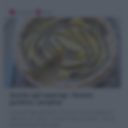
40 minuti
Facile
Quiche agli asparagi : Ricetta
perfetta, semplice
La Quiche agli asparagi è una torta rustica semplice e
raffinata con ripieno cremoso e guscio friabile . Ecco la
mia Ricetta per farla super