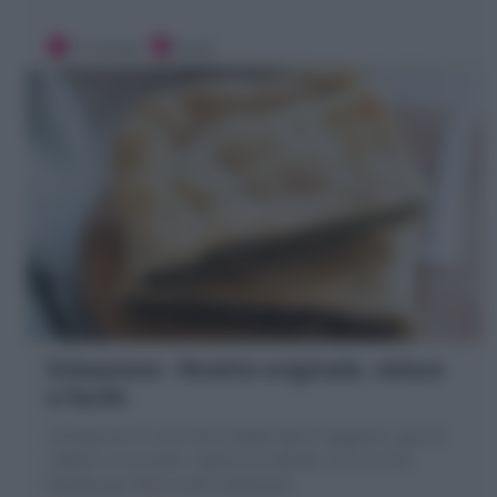
15 minuti
Facile
Erbazzone : Ricetta originale, veloce
e facile
L'Erbazzone è una torta salata tipica reggiana: guscio
sottile e croccante, ripieno di bietole. Ecco la mia
Ricetta per farla come tradizione