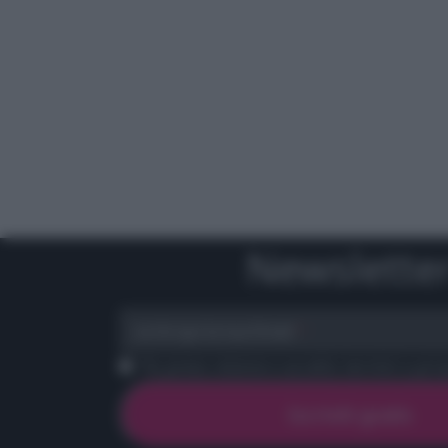
Newslette
scrivi qui la tua Email
Ho preso visione e accetto termini e priva