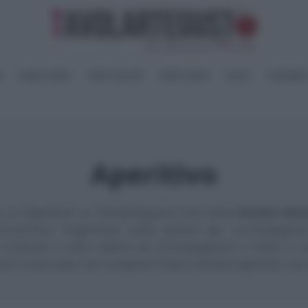
I
PANE e PIZZE
TORTE SALATE
PIATTI UNICI
SALSE
CONSERV
Aperitivo
 un Aperitivo? su Tavolartegusto trovi tante
Ricette sfizi
uzzichini, fingerfood, salse golose per accompagnare
 croissant e altre delizie da accompagnare a drink e co
 non è mai stato così semplice! Tutte le Ricette Aperitivo so