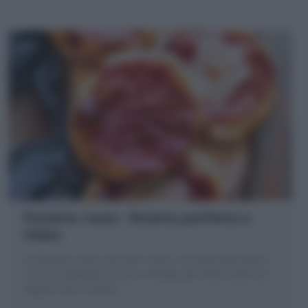
Pizzette rosse : Ricetta perfetta e
Video
Le Pizzette rosse sono dei rustici croccanti alla base e
ricchi di pomodoro. Ecco la Ricetta per farle come nei
migliori forni romani