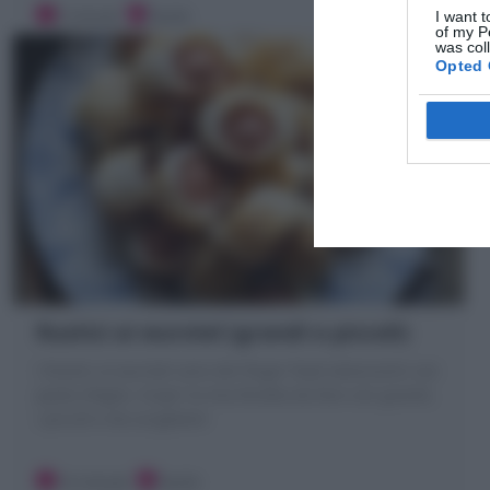
5 minuti
Facile
I want t
of my P
was col
Opted 
Rustici ai wurstel (grandi e piccoli)
I Rustici ai wurstel sono dei finger food velocissimi con
pasta sfoglia. Scopri la mia Ricetta da fare con grandi,
i piccoli e da surgelare!
10 minuti
Facile