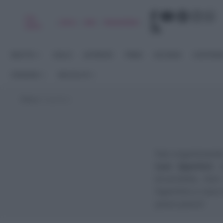
Chi
|
|
|
|
Libro
Adv
Newsletter
sono
RICETTE
DOLCI
ANTIPASTI
PRIMI
SECONDI
CONTORN
STAGIONI
RACCOLTE
Home
>
Aperitivo
Stai organizzando
tuoi Aperitivi:
st
bruschette, mini
l’aperitivo a casa
passo passo!