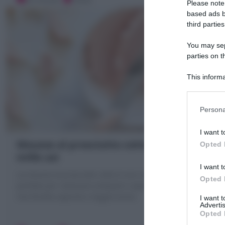
Please note
based ads b
third parties
You may sepa
parties on t
This informa
Participants
Persona
I want t
Mousse al prosciutto cotto : Ricetta
Opted 
mille usi
I want t
La mousse al prosciutto cotto è una crema salata
Opted 
perfetta per realizzare antipasti e aperitivi. Scopri la
mia Ricetta saporita e leggerissima
I want 
Advertis
Opted 