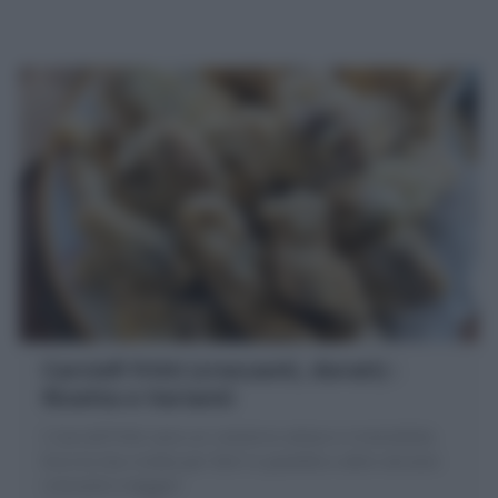
Carciofi fritti (croccanti, dorati) :
Ricetta e Varianti
I Carciofi fritti sono un contorno veloce e irresistibile.
Ecco la mia ricetta per farli in pastella e altre versioni
croccanti e leggeri