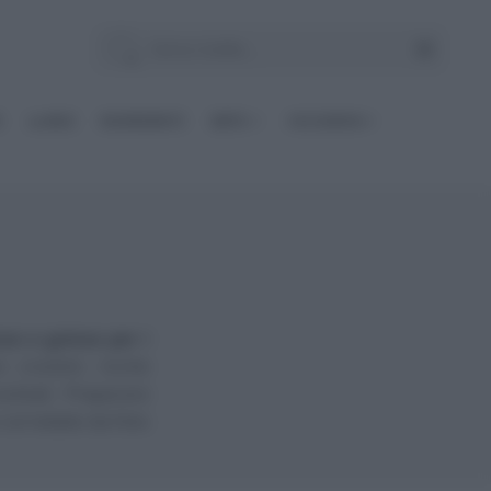
E
Le BASI
INGREDIENTI
DIETE
OCCASIONI
ose e golose per i
 crostini; ricche
cktail. Preparare
o corredate da foto