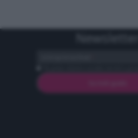
Newslette
scrivi qui la tua Email
Ho preso visione e accetto termini e priva