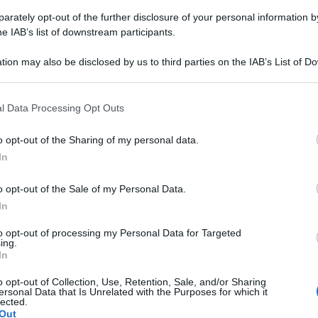
rately opt-out of the further disclosure of your personal information by
he IAB’s list of downstream participants.
tion may also be disclosed by us to third parties on the IAB’s List of 
 that may further disclose it to other third parties.
Focaccine genovesi (soffici e sfiziose)
l Data Processing Opt Outs
Le Focaccine genovesi sono la versione monoporzione
o opt-out of the Sharing of my personal data.
del classico ligure: focaccine tonde, unte, soffici dal
fondo croccante. Ecco la Ricetta!
In
o opt-out of the Sale of my Personal Data.
In
1 ora
Facile
to opt-out of processing my Personal Data for Targeted
ing.
In
o opt-out of Collection, Use, Retention, Sale, and/or Sharing
ersonal Data that Is Unrelated with the Purposes for which it
lected.
Out