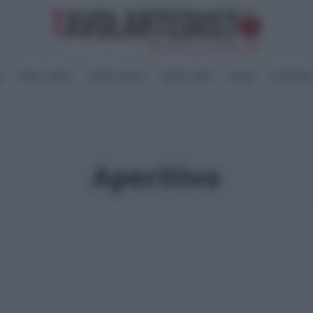
I
PANE e PIZZE
TORTE SALATE
PIATTI UNICI
SALSE
CONSERV
Aperitivo