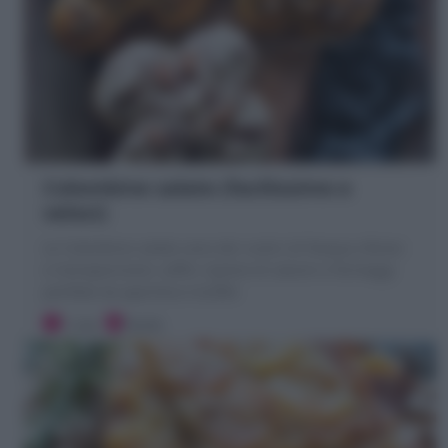
Colombine salate (facilissime e
veloci)
Le Colombine salate sono dei rustici di Pasqua sfiziosi
e monoporzione: soffici ripiene di salumi e formaggi
perfette da aperitivo e buffet
1 ora
Facile