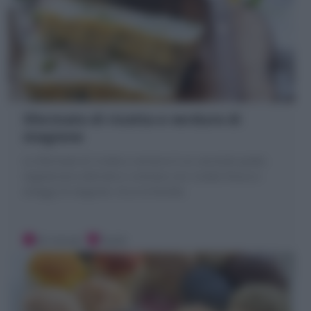
Sformato di ricotta e verdure di
stagione
Lo Sformato di ricotta e verdure è un secondo piatto
vegetariano delicato e cremoso con ricotta fresca e
ortaggi di stagione. Ecco la Ricetta
20 minuti
Facile