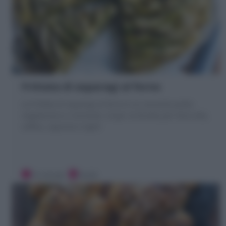
Frittata di asparagi al forno
La Frittata di asparagi al forno è un secondo piatto
vegetariano e nutriente. Scopri la Ricetta per farla alta,
soffice, saporita e light!
10 minuti
Facile