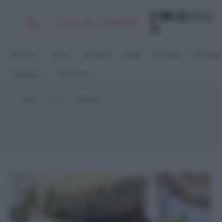
Chi
|
|
|
|
Libro
Adv
Newsletter
sono
RICETTE
DOLCI
ANTIPASTI
PRIMI
SECONDI
CONTORN
STAGIONI
RACCOLTE
Home
>
Aperitivo
>
Pagina 3