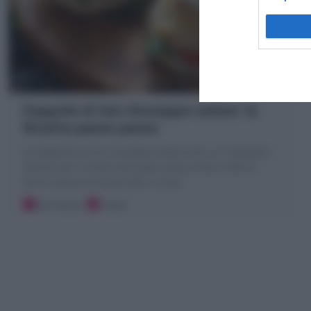
Zeppole di San Giuseppe salate: la
Ricetta passo passo
Le Zeppole di San Giuseppe salate sono un antipasto
sfizioso per la Festa del papà: pasta choux cotte al
forno ripiene di prosciutto, rucola
40 minuti
Facile