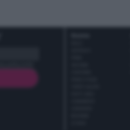
r
Ricette
DOLCI
ANTIPASTI
PRIMI
cy policy (
Link
)
SECONDI
CONTORNI
PANE E PIZZE
TORTE SALATE
PIATTI UNICI
CONDIMENTI
CONSERVE
BEVANDE
LE BASI