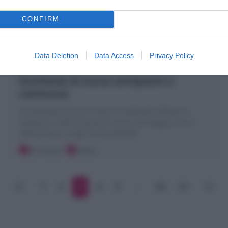
CONFIRM
Data Deletion
Data Access
Privacy Policy
Duchesse di zucca (antipasto o
contorno)
Le Duchesse di zucca sono un antipasto sfizioso o
contorno: ciuffi di purea di zucca, formaggio, burro
cotti al forno. Scopri la mia Ricetta!
20 minuti
Facile
1
2
3
4
5
…
20
21