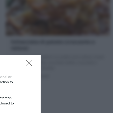
Schiacciata di patate (croccante e
veloce)
La Schiacciata di patate è un piatto unico veloce a base
di patate grattugiate, una base sottile, croccante e
squisita! Scopri la Ricetta!
15 minuti
Facile
sonal or
ection to
nterest-
closed to