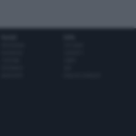
Social
Info
INSTAGRAM
CHI SONO
FACEBOOK
CONTATTI
YOUTUBE
LIBRO
PINTEREST
ADV
WHATSAPP
ENGLISH VERSION