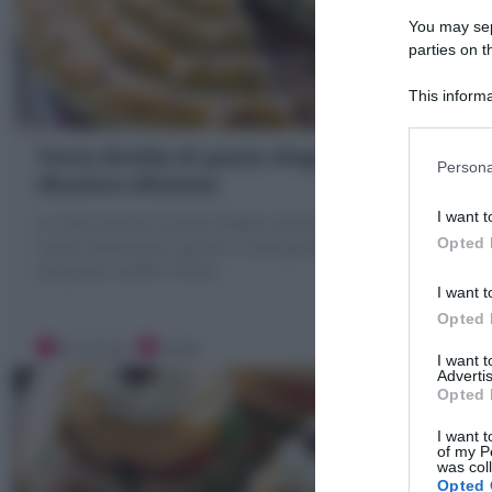
You may sepa
parties on t
This informa
Participants
Torta Girella di pasta sfoglia ripiena
Persona
(Rustico sfizioso)
I want t
La Torta Girella di pasta sfoglia ripiena a scelta, è un
Opted 
rustico facilissimo, goloso e scenografico perfetto per
antipasto, buffet e feste!
I want t
Opted 
20 minuti
Facile
I want 
Advertis
Opted 
I want t
of my P
was col
Opted 