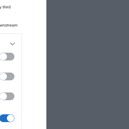
 third
Downstream