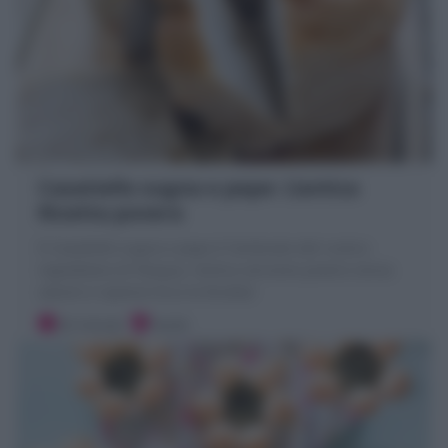
Casatiello sugna e pepe: L’antica
Ricetta povera
Il Casatiello sugna e pepe è l'antenato del rustico
napoletano di Pasqua, l'antica versione povera senza
salumi e ripieno! Ecco la Ricetta!
20 minuti
Facile