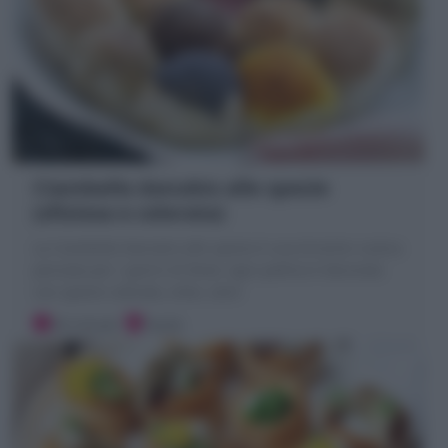
Ciambella danubio alle spezie
(sfiziosa e colorata)
La Ciambella Danubio alle spezie è una brioche rustica
pensata per i giorni di festa: ogni pallina è decorata
con spezie colorate, erbe, semi
30 minuti
Facile