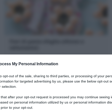
Fiori di pasta sfoglia (sfiziosi e
velocissimi)
I Fiori di pasta sfoglia sono dei finger food golosi e
scenografici: pasta sfoglia a forma di fiore farciti con
ocess My Personal Information
verdure, salumi e formaggi
20 minuti
Facile
to opt-out of the sale, sharing to third parties, or processing of your per
formation for targeted advertising by us, please use the below opt-out s
 selection.
 that after your opt-out request is processed you may continue seeing i
ased on personal information utilized by us or personal information dis
 prior to your opt-out.