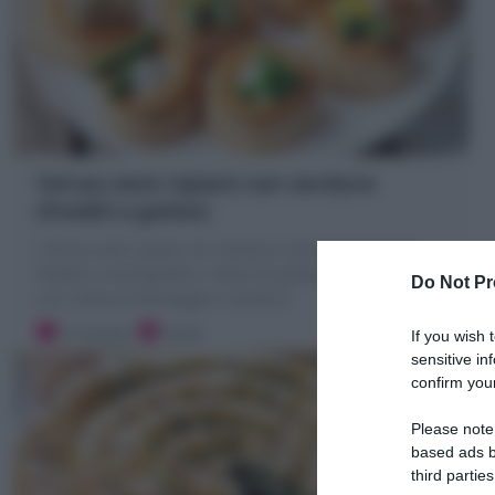
Vol-au-vent ripieni con verdure
(freddi e golosi)
I Vol-au-vent ripieni con verdure sono un antipasto
freddo e scenografico: cestini di pasta sfoglia farciti
Do Not Pr
con crema al formaggio e verdure
15 minuti
Facile
If you wish 
sensitive in
confirm your
Please note
based ads b
third parties