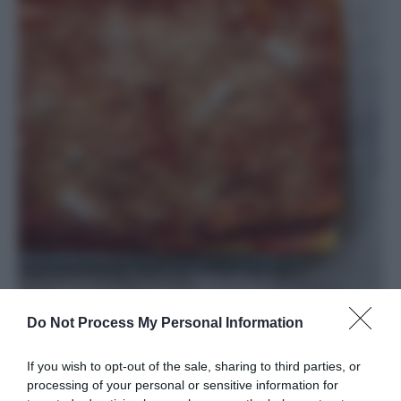
Do Not Process My Personal Information
If you wish to opt-out of the sale, sharing to third parties, or
Infine ricoprite con un foglio di alluminio la
processing of your personal or sensitive information for