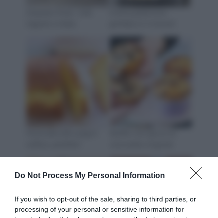
Impasto Pizza : tutti
Crema pasticcera
Segreti e Video
perfetta in 5 minuti!
Plumcake allo yogurt
Muffin con gocce di
soffice, perfetto!
cioccolato originali
Do Not Process My Personal Information
If you wish to opt-out of the sale, sharing to third parties, or
processing of your personal or sensitive information for