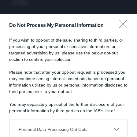
LE BASI
Do Not Process My Personal Information
Copyright 2011-2026 - Tavolartegusto S.R.L. semplificata © P.I. 15576601007 Ricette e
Fotografie sono di proprietà di Simona Mirto (Tutti i diritti sono riservati)
Cookie Policy
|
Privacy Policy
|
Preferenze Privacy
If you wish to opt-out of the sale, sharing to third parties, or
processing of your personal or sensitive information for
targeted advertising by us, please use the below opt-out
section to confirm your selection.
Please note that after your opt-out request is processed you
may continue seeing interest-based ads based on personal
information utilized by us or personal information disclosed to
third parties prior to your opt-out.
You may separately opt-out of the further disclosure of your
personal information by third parties on the IAB’s list of
downstream participants.
Personal Data Processing Opt Outs
This information may also be disclosed by us to third parties
on the IAB’s List of Downstream Participants that may further