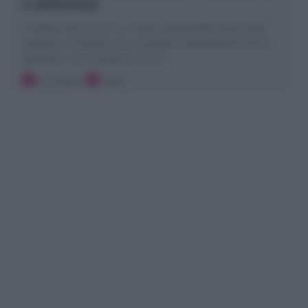
e deliziosa)
Il Gelato alla zucca è un dolce semifreddo autunnale,
gustoso e cremoso che si prepara velocemente senza
gelatiera con la polpa di zucca!
15 minuti
Facile