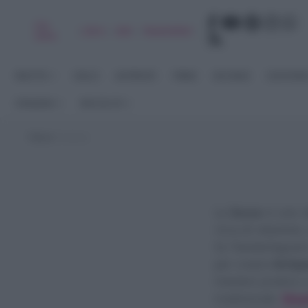
Chi
|
|
|
|
Libro
Adv
Newsletter
sono
RICETTE
DOLCI
ANTIPASTI
PRIMI
SECONDI
CONTORN
STAGIONI
RACCOLTE
Home
>
zucca
La
Zucca
è uno de
ricca di vitamine,
Su Tavolartegusto
per creare
Antipa
maniera pratica 
tradizionale
Riso