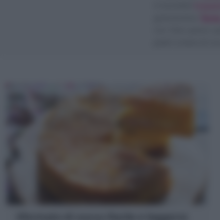
irresistibili
Polpet
golosissima
Tort
con foto passo pas
piatti a base di zu
Sformato di zucca (facile e leggero)