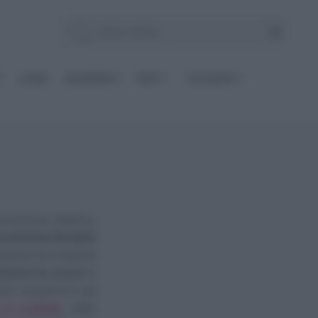
E
Le BASI
INGREDIENTI
DIETE
OCCASIONI
arancione intenso,
 numerose Ricette
!
 golose ed originali
inare la zucca
in
i per preparare dal
 in padella
; dalle