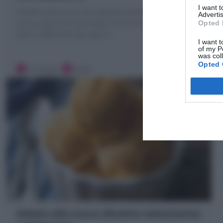
I want 
I Muffin alla zucca sono dolcetti morbidi con polpa di
Advertis
zucca e gocce di cioccolato. Ecco la mia Ricetta per
Opted 
averli sofficissimi per giorni!
I want t
of my P
was col
Opted 
10 minuti
Facile
Gelato alla zucca (Ricetta velocissima