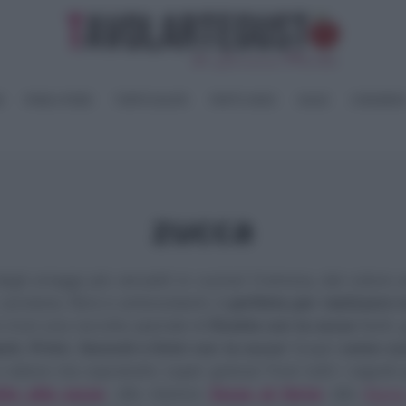
I
PANE e PIZZE
TORTE SALATE
PIATTI UNICI
SALSE
CONSERV
zucca
gli ortaggi più versatili in cucina! Cremosa, dal colore 
 carotene, fibre e antiossidanti, è
perfetta per realizzare
 trovi una raccolta speciale di
Ricette con la zucca
facili,
sti, Primi, Secondi e Dolci con la zucca
! Scopri
come cuc
e veloce ma sopratutto super golosa!
Trovi tutti i segret
tto alla zucca
, alla classica
Zucca al forno
alla
Zucca