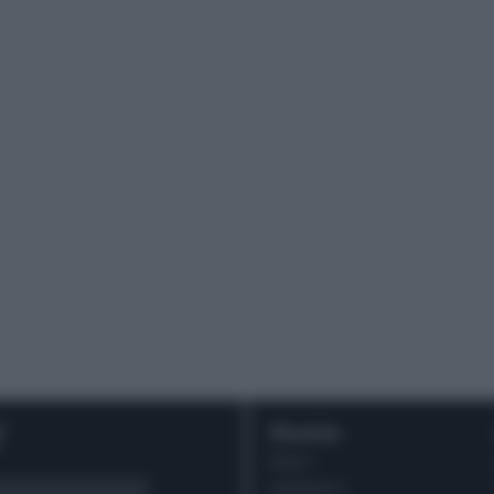
r
Ricette
DOLCI
ANTIPASTI