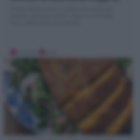
Lo Sformato di zucca è un piatto unico autunnale
saporito, gratinato e filante. Scopri la mia Ricetta
facile, veloce da farcire a piacere!
20 minuti
Facile