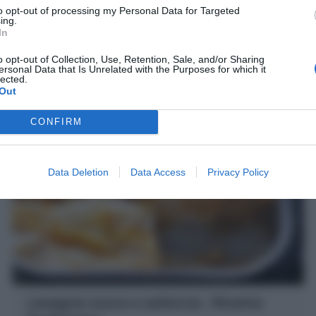
to opt-out of processing my Personal Data for Targeted
Gli Gnocchi di zucca sono un primo piatto autunnale
ing.
veloce con purea di zucca, patate lesse e farina. Scopri
In
la mia Ricetta perfetta!
o opt-out of Collection, Use, Retention, Sale, and/or Sharing
ersonal Data that Is Unrelated with the Purposes for which it
lected.
Out
15 minuti
Facile
CONFIRM
Data Deletion
Data Access
Privacy Policy
Lasagne zucca e salsiccia : Ricetta