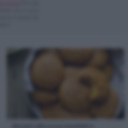
a e zucca
fino alla
Ricette con la zucca
terai in tavola dei
bini!
Biscotti alla zucca (morbidi e