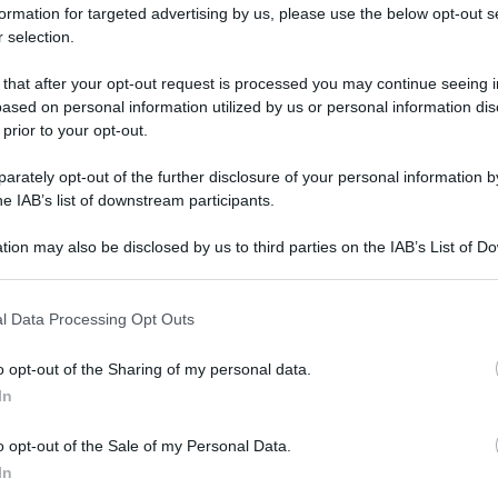
veloce e leggera)
formation for targeted advertising by us, please use the below opt-out s
 selection.
La Zucca in friggitrice ad aria è un contorno semplice,
delizioso e leggero perfetto anche come base per
 that after your opt-out request is processed you may continue seeing i
realizzare numerosi piatti
ased on personal information utilized by us or personal information dis
 prior to your opt-out.
5 minuti
Facile
rately opt-out of the further disclosure of your personal information by
he IAB’s list of downstream participants.
tion may also be disclosed by us to third parties on the IAB’s List of 
 that may further disclose it to other third parties.
l Data Processing Opt Outs
o opt-out of the Sharing of my personal data.
In
o opt-out of the Sale of my Personal Data.
Gnocchi di zucca (Ricetta base e 6
In
Condimenti)