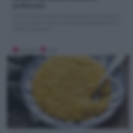
profumati)
I Biscotti alla zucca dei dolcetti autunnali con polpa di
zucca e spezie. Scopri la mia Ricetta perfetta per farli
morbidi e deliziosi!
20 minuti
Facile