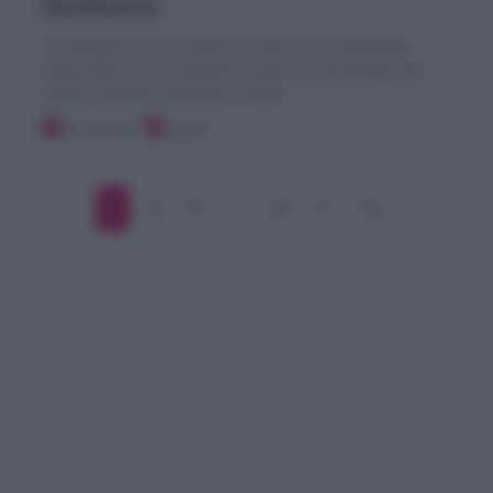
facilissima
Le Lasagne zucca e salsiccia sono un primo piatto
autunnale ricco e saporito. Scopri la mia Ricetta per
averle cremose, gratinati e filanti
20 minuti
Facile
1
2
3
…
6
7