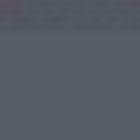
te di zucca
, Parmigiana di zucca; alla semplice e veloce
Past
a di zucca
immancabile sulla tavola d’autunno!!! Segui le
so, spiegazioni dettagliate e trucchi utili! vedrai che por
cca squisiti e tutti ti faranno i complimenti! Anche i tuoi bam