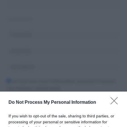
Iscriviti alla nostra Newsletter gratuita (riceverai
una mail per confermare)
Do Not Process My Personal Information
If you wish to opt-out of the sale, sharing to third parties, or
Scopri le Ricette più amate
processing of your personal or sensitive information for