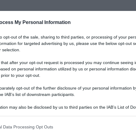
in casa gli originali! Dopo il successo dei
Cordon bleu
e
ocess My Personal Information
La
Ricetta è molto semplice e veloce
, vi occorre del
petto
ssi
, formaggio,
mescolare tutto
insieme, dare la forma, e
to opt-out of the sale, sharing to third parties, or processing of your per
 pan grattato per avere un esterno spesso! Potete
cuocerle
formation for targeted advertising by us, please use the below opt-out s
 selection.
o amano i piccoli; ma se volete rendere la preparazione
 al forno
! Credetemi, Il
risultato è strepitoso in ogni
 that after your opt-out request is processed you may continue seeing i
ti fuori
, appetitose e squisite come le Spinacine aia!
ased on personal information utilized by us or personal information dis
 prior to your opt-out.
rately opt-out of the further disclosure of your personal information by
he IAB’s list of downstream participants.
tion may also be disclosed by us to third parties on the IAB’s List of 
 that may further disclose it to other third parties.
l Data Processing Opt Outs