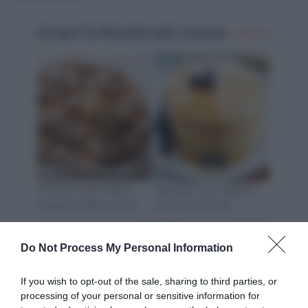
Scopri le Ricette più amate
Torta di mele soffice,
Pancake : gli originali
semplice della nonna
con foto e Video
Do Not Process My Personal Information
If you wish to opt-out of the sale, sharing to third parties, or
processing of your personal or sensitive information for