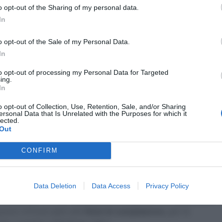
o opt-out of the Sharing of my personal data.
In
o opt-out of the Sale of my Personal Data.
In
to opt-out of processing my Personal Data for Targeted
ing.
In
o opt-out of Collection, Use, Retention, Sale, and/or Sharing
ersonal Data that Is Unrelated with the Purposes for which it
lected.
Out
CONFIRM
Data Deletion
Data Access
Privacy Policy
erenda
golosa, una
colazione
energetica; così
colorate e
questo immancabili alle
feste di compleanno
, per le