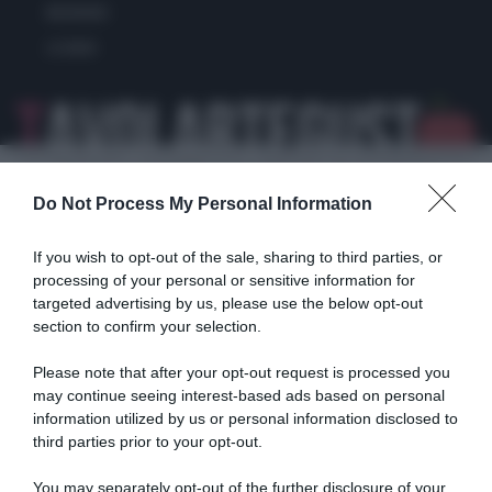
BEVANDE
LE BASI
Copyright 2011-2026 - Tavolartegusto S.R.L. semplificata © P.I. 15576601007 Ricette e
Fotografie sono di proprietà di Simona Mirto (Tutti i diritti sono riservati)
Cookie Policy
|
Privacy Policy
|
Preferenze Privacy
Do Not Process My Personal Information
If you wish to opt-out of the sale, sharing to third parties, or
processing of your personal or sensitive information for
targeted advertising by us, please use the below opt-out
section to confirm your selection.
Please note that after your opt-out request is processed you
may continue seeing interest-based ads based on personal
information utilized by us or personal information disclosed to
third parties prior to your opt-out.
You may separately opt-out of the further disclosure of your