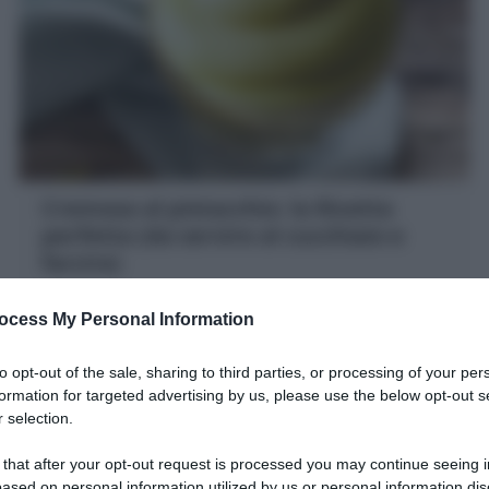
Cremosa al pistacchio: la Ricetta
perfetta (da servire al cucchiaio e
farcire)
la Cremosa al pistacchio è un dolce al cucchiaio a base
ocess My Personal Information
di latte e uova dalla consistenza soffice da cui prende
il nome Cremoso al pistacchio
to opt-out of the sale, sharing to third parties, or processing of your per
10 minuti
Facile
formation for targeted advertising by us, please use the below opt-out s
 selection.
 that after your opt-out request is processed you may continue seeing i
ased on personal information utilized by us or personal information dis