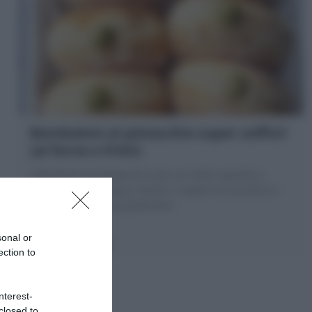
Bomboloni al pistacchio super soffici!
(al forno o fritti)
I Bomboloni al pistacchio sono un dolce squisito a
base di farina, acqua e lievito, ricoperti di zucchero e
farciti con crema al pistacchio!
sonal or
1 ora
Facile
ection to
nterest-
closed to