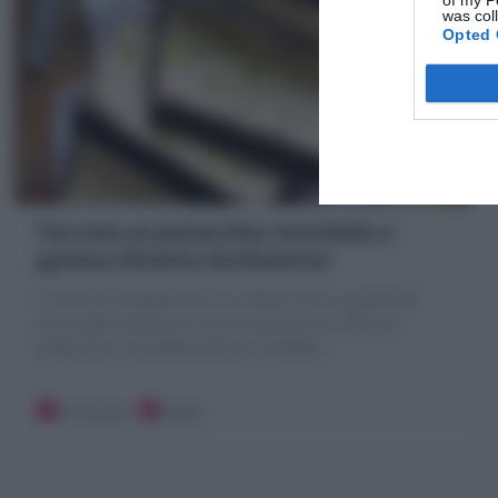
of my P
was col
Opted 
Torrone al pistacchio (morbido e
goloso) Ricetta facilissima!
Il Torrone al pistacchio è un dolce con un guscio di
cioccolato fondente e cuore morbido di crema al
pistacchio, cioccolato bianco e Nutella
25 minuti
Facile