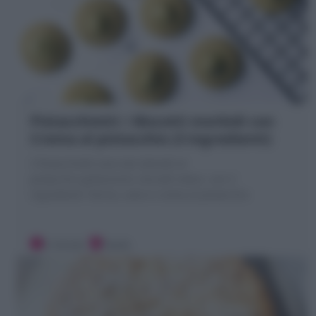
Pistacchiotti: i Biscotti morbidi con
Crema al pistacchio (3 ingredienti)
I Pistacchiotti sono dei dolcetti al
pistacchio golosissimi, biscotti veloci, con 3
ingredienti: farina, uovo e crema al pistacchio
5 minuti
Facile