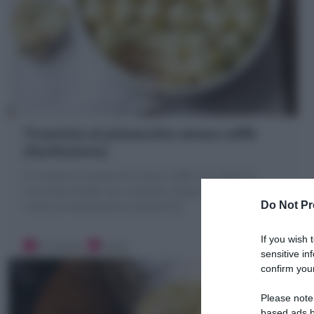
Tiramisù al pistacchio senza caffè
(facilissimo)
Il Tiramisù al pistacchio senza caffè è un dolce al
cucchiaio freddo con savoiardi, bagna analcolica,
Do Not Pr
crema al mascarpone e pistacchio
If you wish 
20 minuti
Facile
sensitive in
confirm your
Please note
based ads b