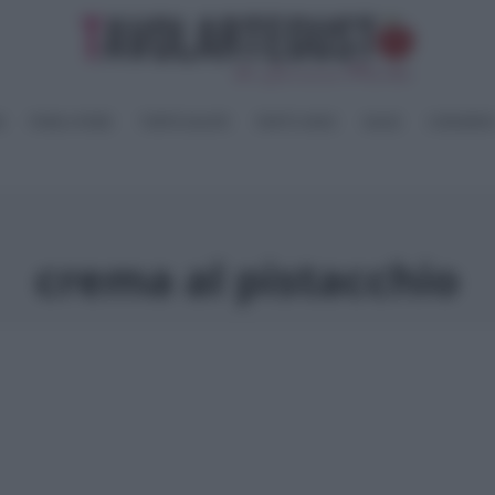
I
PANE e PIZZE
TORTE SALATE
PIATTI UNICI
SALSE
CONSERV
crema al pistacchio