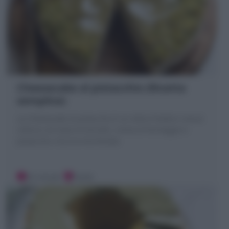
Cheesecake al pistacchio (Ricetta
semplice)
La Cheesecake al pistacchio è un dolce freddo e senza
cottura con base di biscotti, crema al formaggio e
pistacchio. Ecco la mia Ricetta
35 minuti
Facile