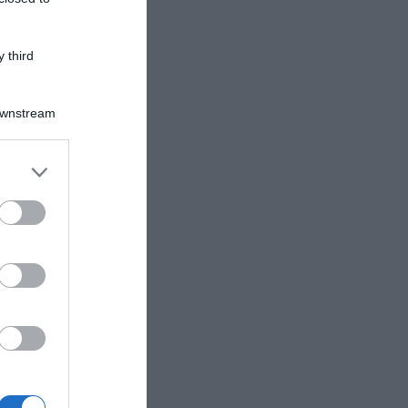
 third
Downstream