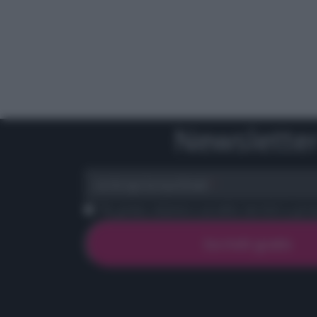
Newslette
scrivi qui la tua Email
Ho preso visione e accetto termini e priva