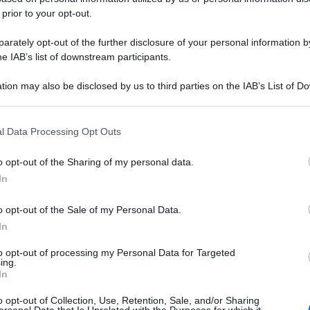
 prior to your opt-out.
rately opt-out of the further disclosure of your personal information by
he IAB’s list of downstream participants.
tion may also be disclosed by us to third parties on the IAB’s List of 
 that may further disclose it to other third parties.
Semifreddo al pistacchio: la Ricetta
l Data Processing Opt Outs
veloce e facilissima (solo 3
o opt-out of the Sharing of my personal data.
ingredienti)
In
Il Semifreddo al pistacchio è un dolce al
cucchiaio fresco e squisito con panna montata, latte
o opt-out of the Sale of my Personal Data.
condensato e crema spalmabile al pistacchio!
In
to opt-out of processing my Personal Data for Targeted
10 minuti
Facile
ing.
In
o opt-out of Collection, Use, Retention, Sale, and/or Sharing