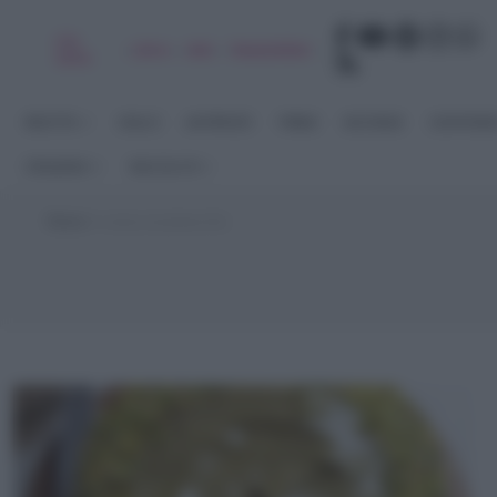
Chi
|
|
|
|
Libro
Adv
Newsletter
sono
RICETTE
DOLCI
ANTIPASTI
PRIMI
SECONDI
CONTORN
STAGIONI
RACCOLTE
Home
>
crema al pistacchio