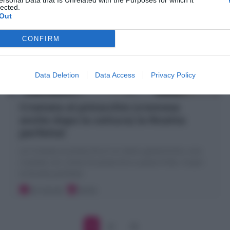
ersonal Data that Is Unrelated with the Purposes for which it
lected.
Out
CONFIRM
Data Deletion
Data Access
Privacy Policy
Crostata al pistacchio (cremosa
anche dopo la cottura) la Ricetta
perfetta!
La Crostata al pistacchio è un dolce golosissimo, una
crostata con crema di pistacchio e pasta frolla. Scopri
la Ricetta perfetta!
20 minuti
Facile
1
2