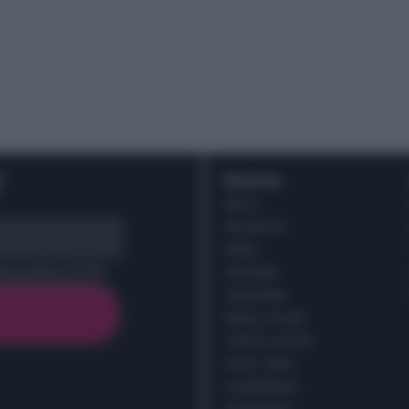
r
Ricette
DOLCI
ANTIPASTI
PRIMI
cy policy (
Link
)
SECONDI
CONTORNI
PANE E PIZZE
TORTE SALATE
PIATTI UNICI
CONDIMENTI