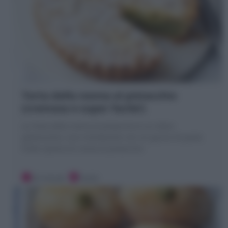
Torta della nonna al pistacchio
(cremosa e super facile!)
La Torta della nonna al pistacchio è un dolce
golosissimo, una rivisitazione con un guscio di pasta
frolla ripiena di crema al pistacchio
20 minuti
Facile