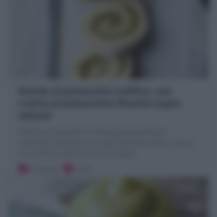
Rotolo al pistacchio (soffice, con
crema al pistacchio) Ricetta super
veloce!
Il Rotolo al pistacchio è dolce golosissimo per
merenda, realizzato con pasta biscotto soffice, farcita
con crema al pistacchio e arrotolata
20 minuti
Facile