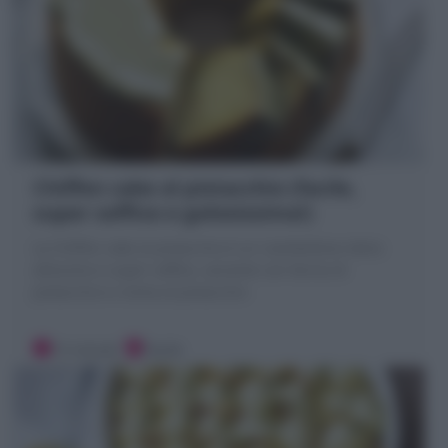
Chiffon cake al pistacchio (facile,
super soffice e golosissima!)
La Chiffon cake al pistacchio è un ciambellone dolce
altissimo e super soffice, variante con farina di
pistacchio e crema al pistacchio
15 minuti
Facile