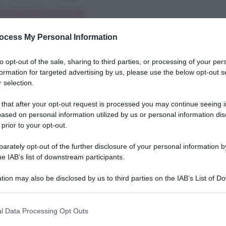
DI PREPARAZIONE
ocess My Personal Information
Cottura
Totale
to opt-out of the sale, sharing to third parties, or processing of your per
1 h
1h e 15 minuti
formation for targeted advertising by us, please use the below opt-out s
 selection.
Cucina
Calorie
 that after your opt-out request is processed you may continue seeing i
ased on personal information utilized by us or personal information dis
Americana
344 Kcal
/100gr
 prior to your opt-out.
NGREDIENTI
rately opt-out of the further disclosure of your personal information by
he IAB’s list of downstream participants.
tion may also be disclosed by us to third parties on the IAB’s List of 
stacchio
 that may further disclose it to other third parties.
fino a 270 gr)
l Data Processing Opt Outs