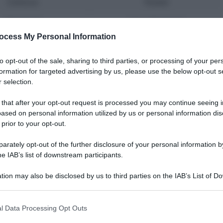
Cottura
Totale
45 minuti
1 h e 10 minuti
ocess My Personal Information
Cucina
Calorie
to opt-out of the sale, sharing to third parties, or processing of your per
formation for targeted advertising by us, please use the below opt-out s
Italiana
334 Kcal
/100gr
 selection.
NGREDIENTI
 that after your opt-out request is processed you may continue seeing i
ased on personal information utilized by us or personal information dis
 prior to your opt-out.
rately opt-out of the further disclosure of your personal information by
r la spianatoia
he IAB’s list of downstream participants.
 di mandorle, in alternativa 100 gr di farina di riso)
tion may also be disclosed by us to third parties on the IAB’s List of 
biente (oppure 75 ml di olio di semi di girasole)
 that may further disclose it to other third parties.
l Data Processing Opt Outs