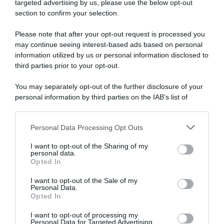
targeted advertising by us, please use the below opt-out
section to confirm your selection.
Please note that after your opt-out request is processed you
may continue seeing interest-based ads based on personal
information utilized by us or personal information disclosed to
third parties prior to your opt-out.
You may separately opt-out of the further disclosure of your
personal information by third parties on the IAB’s list of
downstream participants.
Personal Data Processing Opt Outs
This information may also be disclosed by us to third parties
on the IAB’s List of Downstream Participants that may further
I want to opt-out of the Sharing of my
disclose it to other third parties.
personal data.
Opted In
I want to opt-out of the Sale of my
Personal Data.
Opted In
I want to opt-out of processing my
Personal Data for Targeted Advertising.