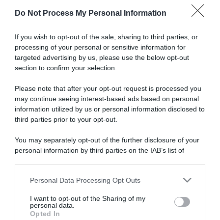
Do Not Process My Personal Information
If you wish to opt-out of the sale, sharing to third parties, or
Copyright 2011-2026 - Tavolartegusto S.R.L. semplificata © P.I. 15576601007 Ricette e
Fotografie sono di proprietà di Simona Mirto (Tutti i diritti sono riservati)
processing of your personal or sensitive information for
Cookie Policy
|
Privacy Policy
|
Preferenze Privacy
targeted advertising by us, please use the below opt-out
section to confirm your selection.
Please note that after your opt-out request is processed you
may continue seeing interest-based ads based on personal
information utilized by us or personal information disclosed to
third parties prior to your opt-out.
You may separately opt-out of the further disclosure of your
personal information by third parties on the IAB’s list of
downstream participants.
Personal Data Processing Opt Outs
This information may also be disclosed by us to third parties
on the IAB’s List of Downstream Participants that may further
I want to opt-out of the Sharing of my
disclose it to other third parties.
personal data.
Opted In