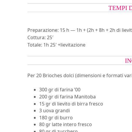
TEMPI 
Preparazione:
15 h — 1h + (2h + 8h + 2h di lievi
Cottura:
25′
Totale:
1h 25′ +lievitazione
IN
Per 20 Brioches dolci (dimensioni e formati vari
300 gr
di
farina ’00
200 gr
di
farina Manitoba
15 gr
di
lievito di birra fresco
3
uova grandi
180 gr
di
burro
80 gr
latte intero fresco
80 gr
di
zucchero