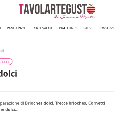
I
PANE e PIZZE
TORTE SALATE
PIATTI UNICI
SALSE
CONSERV
lci
E BASE
dolci
eparazione di
Brioches dolci
,
Trecce brioches
, Cornetti
ne dolci…