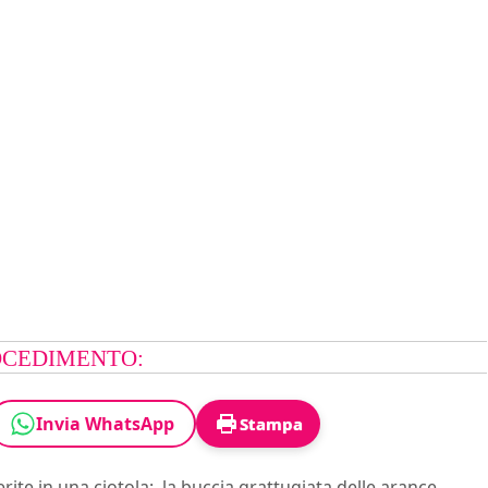
CEDIMENTO:
Invia WhatsApp
Stampa
rite in una ciotola: la buccia grattugiata delle arance,