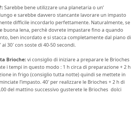
?:
Sarebbe bene utilizzare una planetaria o un’
è lungo e sarebbe davvero stancante lavorare un impasto
rmente difficile incordarlo perfettamente. Naturalmente, se
a e buona lena, perchè dovrete impastare fino a quando
, unto, ben incordato e si stacca completamente dal piano di
 ai 30′ con soste di 40-50 secondi.
sta Brioche:
vi consiglio di iniziare a preparare le Brioches
ate i tempi in questo modo : 1 h circa di preparazione + 2 h
tazione in frigo (consiglio tutta notte) quindi se mettete in
minciate l’impasto. 40′ per realizzare le Brioches + 2 h di
 10.00 del mattino successivo gusterete le Brioches dolci