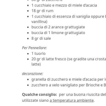
1 cucchiaio e mezzo
di
miele d’acacia
18 gr
di
rum
1 cucchiaio
di
essenza di vaniglia oppure b
vanillina)
buccia di 2
arance grattugiate
buccia di 1
limone grattugiato
8 gr
di
sale
Per Pennellare:
1
tuorlo
20 gr
di
latte fresco (se gradite una crost
latte)
decorazione:
granella di zucchero e miele d’acacia per 
zucchero a velo vanigliato per Brioche e 
Qualche consiglio:
per una buona riuscita del
utilizzate siano
a temperatura ambiente
.