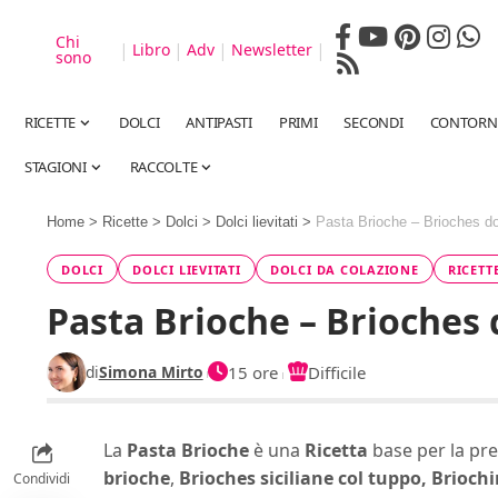
Chi
|
|
|
|
Libro
Adv
Newsletter
sono
RICETTE
DOLCI
ANTIPASTI
PRIMI
SECONDI
CONTORN
STAGIONI
RACCOLTE
Home
>
Ricette
>
Dolci
>
Dolci lievitati
>
Pasta Brioche – Brioches do
DOLCI
DOLCI LIEVITATI
DOLCI DA COLAZIONE
RICETT
Pasta Brioche – Brioches 
di
Simona Mirto
15 ore
Difficile
La
Pasta Brioche
è una
Ricetta
base per la pr
brioche
,
Brioches siciliane col tuppo
,
Briochi
Condividi