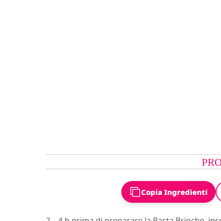
PRO
Copia Ingredienti
2 – 4 h prima di preparare la Pasta Brioche, inse