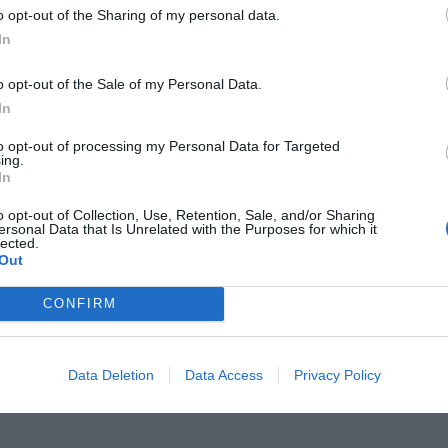
olce o piccante o altro formaggio secco)
o opt-out of the Sharing of my personal data.
In
o opt-out of the Sale of my Personal Data.
In
to opt-out of processing my Personal Data for Targeted
ing.
In
o opt-out of Collection, Use, Retention, Sale, and/or Sharing
ersonal Data that Is Unrelated with the Purposes for which it
lected.
Out
CONFIRM
Data Deletion
Data Access
Privacy Policy