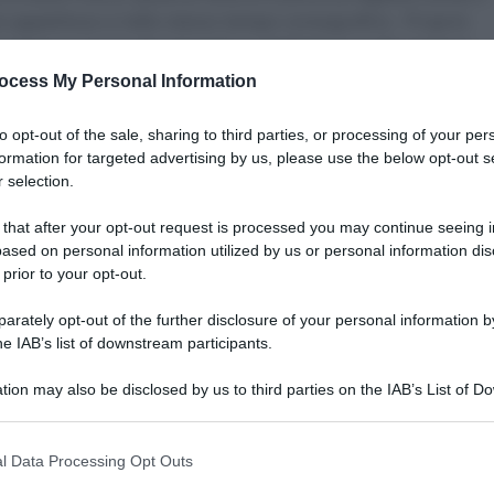
ne appetitoso e nello stesso tempo coreografico.
Proprio
no bianco
,
Carne alla pizzaiola
e i
Saltimbocca alla romana
,
salva cena!
ocess My Personal Information
e super gustosa)
to opt-out of the sale, sharing to third parties, or processing of your per
formation for targeted advertising by us, please use the below opt-out s
 selection.
DI PREPARAZIONE
 that after your opt-out request is processed you may continue seeing i
ased on personal information utilized by us or personal information dis
 prior to your opt-out.
rately opt-out of the further disclosure of your personal information by
he IAB’s list of downstream participants.
GREDIENTI:
tion may also be disclosed by us to third parties on the IAB’s List of 
 that may further disclose it to other third parties.
 sottili di media dimensione
l Data Processing Opt Outs