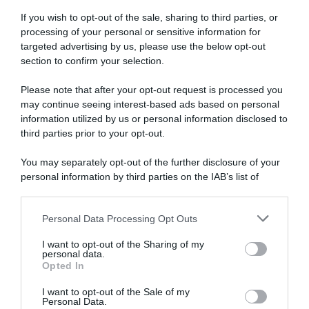
If you wish to opt-out of the sale, sharing to third parties, or
Copyright 2011-2026 - Tavolartegusto S.R.L. semplificata © P.I. 15576601007 Ricette e
Fotografie sono di proprietà di Simona Mirto (Tutti i diritti sono riservati)
processing of your personal or sensitive information for
Cookie Policy
|
Privacy Policy
|
Preferenze Privacy
targeted advertising by us, please use the below opt-out
section to confirm your selection.
Please note that after your opt-out request is processed you
may continue seeing interest-based ads based on personal
information utilized by us or personal information disclosed to
third parties prior to your opt-out.
You may separately opt-out of the further disclosure of your
personal information by third parties on the IAB’s list of
downstream participants.
Personal Data Processing Opt Outs
This information may also be disclosed by us to third parties
on the IAB’s List of Downstream Participants that may further
I want to opt-out of the Sharing of my
disclose it to other third parties.
personal data.
Opted In
I want to opt-out of the Sale of my
Personal Data.