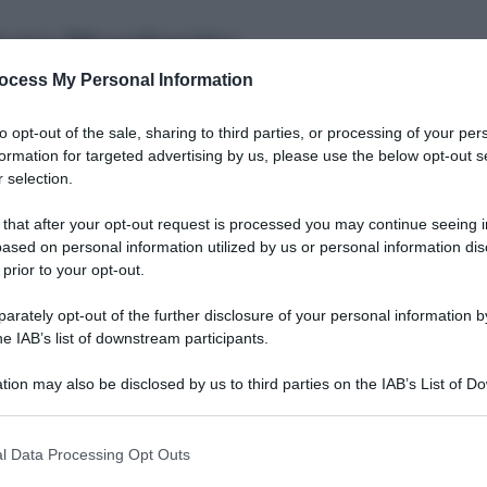
Torta Margherita
ocess My Personal Information
DI PREPARAZIONE
to opt-out of the sale, sharing to third parties, or processing of your per
formation for targeted advertising by us, please use the below opt-out s
Cottura
Totale
 selection.
30 minuti
45 minuti
 that after your opt-out request is processed you may continue seeing i
ased on personal information utilized by us or personal information dis
 prior to your opt-out.
Cucina
Calorie
rately opt-out of the further disclosure of your personal information by
Italiana
368 Kcal
/100gr
he IAB’s list of downstream participants.
NGREDIENTI
tion may also be disclosed by us to third parties on the IAB’s List of 
 that may further disclose it to other third parties.
stampo da 20 cm
l Data Processing Opt Outs