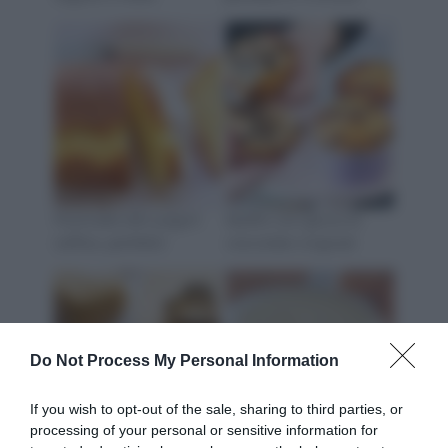
Plumcake allo yogurt
Muffin con gocce di
soffice, perfetto!
cioccolato originali
Do Not Process My Personal Information
If you wish to opt-out of the sale, sharing to third parties, or
processing of your personal or sensitive information for