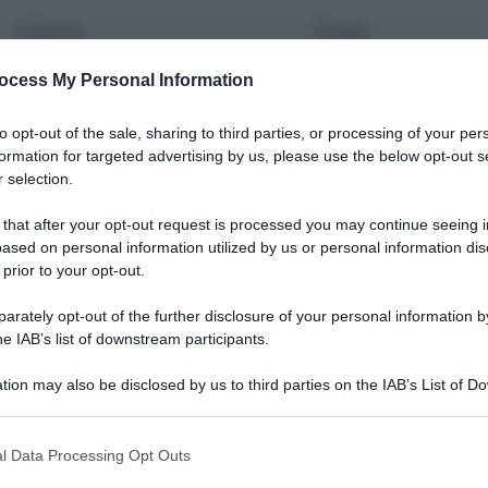
Cottura
Totale
30 minuti
40 minuti
ocess My Personal Information
to opt-out of the sale, sharing to third parties, or processing of your per
Cucina
Calorie
formation for targeted advertising by us, please use the below opt-out s
 selection.
Italiana
442 Kcal
/100gr
 that after your opt-out request is processed you may continue seeing i
NGREDIENTI
ased on personal information utilized by us or personal information dis
 prior to your opt-out.
 cm
rately opt-out of the further disclosure of your personal information by
he IAB’s list of downstream participants.
tion may also be disclosed by us to third parties on the IAB’s List of 
 that may further disclose it to other third parties.
l Data Processing Opt Outs