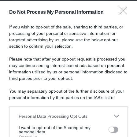
SECONDI
PINTEREST
ADV
CONTORNI
WHATSAPP
ENGLISH VERSION
Do Not Process My Personal Information
PANE E PIZZE
TORTE SALATE
If you wish to opt-out of the sale, sharing to third parties, or
processing of your personal or sensitive information for
PIATTI UNICI
targeted advertising by us, please use the below opt-out
CONDIMENTI
section to confirm your selection.
CONSERVE
Please note that after your opt-out request is processed you
BEVANDE
may continue seeing interest-based ads based on personal
LE BASI
information utilized by us or personal information disclosed to
third parties prior to your opt-out.
You may separately opt-out of the further disclosure of your
Copyright 2011-2026 - Tavolartegusto S.R.L. semplificata © P.I. 15576601007 Ricette e
personal information by third parties on the IAB’s list of
Fotografie sono di proprietà di Simona Mirto (Tutti i diritti sono riservati)
downstream participants.
Cookie Policy
|
Privacy Policy
|
Preferenze Privacy
Personal Data Processing Opt Outs
This information may also be disclosed by us to third parties
on the IAB’s List of Downstream Participants that may further
I want to opt-out of the Sharing of my
disclose it to other third parties.
personal data.