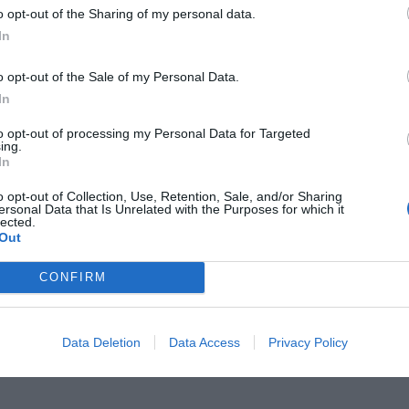
o opt-out of the Sharing of my personal data.
In
gr di mollica di pane)
o opt-out of the Sale of my Personal Data.
In
to opt-out of processing my Personal Data for Targeted
ing.
In
o opt-out of Collection, Use, Retention, Sale, and/or Sharing
ersonal Data that Is Unrelated with the Purposes for which it
lected.
Out
CONFIRM
Invia WhatsApp
Stampa
Data Deletion
Data Access
Privacy Policy