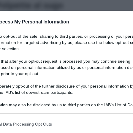
Polpette al sugo
DI PREPARAZIONE
ocess My Personal Information
Cottura
Totale
to opt-out of the sale, sharing to third parties, or processing of your per
formation for targeted advertising by us, please use the below opt-out s
20 minuti
30 minuti
 selection.
 that after your opt-out request is processed you may continue seeing i
ased on personal information utilized by us or personal information dis
Cucina
Calorie
 prior to your opt-out.
Italiana
320 Kcal
/100gr
rately opt-out of the further disclosure of your personal information by
he IAB’s list of downstream participants.
NGREDIENTI
tion may also be disclosed by us to third parties on the IAB’s List of 
 that may further disclose it to other third parties.
l Data Processing Opt Outs
ragù non troppo magra