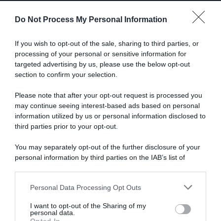
Do Not Process My Personal Information
Copyright 2011-2026 - Tavolartegusto S.R.L. semplificata © P.I. 15576601007 Ricette e
Fotografie sono di proprietà di Simona Mirto (Tutti i diritti sono riservati)
If you wish to opt-out of the sale, sharing to third parties, or
Cookie Policy
|
Privacy Policy
|
Preferenze Privacy
processing of your personal or sensitive information for
targeted advertising by us, please use the below opt-out
section to confirm your selection.
Please note that after your opt-out request is processed you
may continue seeing interest-based ads based on personal
information utilized by us or personal information disclosed to
third parties prior to your opt-out.
You may separately opt-out of the further disclosure of your
personal information by third parties on the IAB’s list of
downstream participants.
Personal Data Processing Opt Outs
This information may also be disclosed by us to third parties
on the IAB’s List of Downstream Participants that may further
I want to opt-out of the Sharing of my
disclose it to other third parties.
personal data.