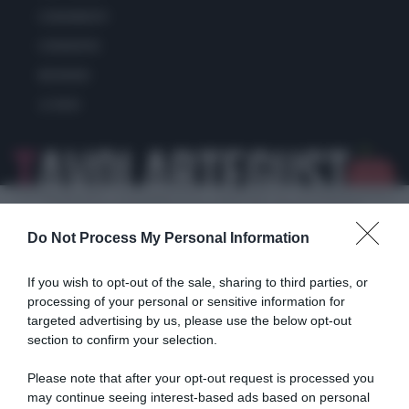
CONDIMENTI
CONSERVE
BEVANDE
LE BASI
Copyright 2011-2026 - Tavolartegusto S.R.L. semplificata © P.I. 15576601007 Ricette e
Fotografie sono di proprietà di Simona Mirto (Tutti i diritti sono riservati)
Cookie Policy
|
Privacy Policy
|
Preferenze Privacy
Do Not Process My Personal Information
If you wish to opt-out of the sale, sharing to third parties, or
processing of your personal or sensitive information for
targeted advertising by us, please use the below opt-out
section to confirm your selection.
Please note that after your opt-out request is processed you
may continue seeing interest-based ads based on personal