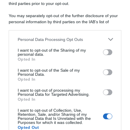
third parties prior to your opt-out.
You may separately opt-out of the further disclosure of your
personal information by third parties on the IAB’s list of
downstream participants.
Personal Data Processing Opt Outs
This information may also be disclosed by us to third parties
on the IAB’s List of Downstream Participants that may further
I want to opt-out of the Sharing of my
disclose it to other third parties.
personal data.
Opted In
I want to opt-out of the Sale of my
Personal Data.
Opted In
I want to opt-out of processing my
Personal Data for Targeted Advertising.
Opted In
I want to opt-out of Collection, Use,
Retention, Sale, and/or Sharing of my
Personal Data that Is Unrelated with the
Purposes for which it was collected.
Opted Out