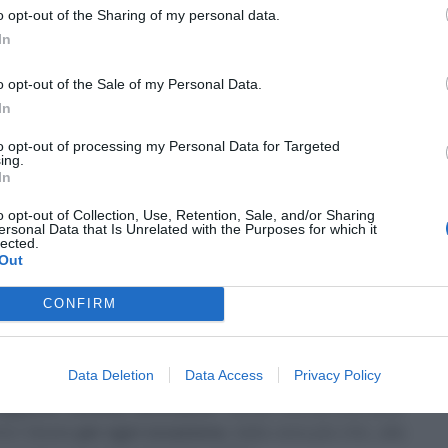
o opt-out of the Sharing of my personal data.
In
o opt-out of the Sale of my Personal Data.
In
to opt-out of processing my Personal Data for Targeted
ing.
In
o opt-out of Collection, Use, Retention, Sale, and/or Sharing
ersonal Data that Is Unrelated with the Purposes for which it
lected.
Out
CONFIRM
Data Deletion
Data Access
Privacy Policy
lia
, alla classica maniera, con le stesse dosi, potete
oppette, cocotte, bicchierini
dando vita ad una serie
ito! Ideale
per ogni occasione
, dalla cena più chic, alla