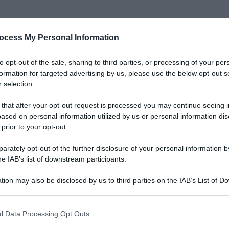
ocess My Personal Information
to opt-out of the sale, sharing to third parties, or processing of your per
formation for targeted advertising by us, please use the below opt-out s
 selection.
 that after your opt-out request is processed you may continue seeing i
ased on personal information utilized by us or personal information dis
 prior to your opt-out.
o
Luca Montersino
, che ho riadattato a dosi casalinghe! Si
ta seguire tutti i passaggi e
in mezz’ora
il vostro
Tiramisù
rately opt-out of the further disclosure of your personal information by
pre
, è pronto per
riposare in frigo
!
he IAB’s list of downstream participants.
tion may also be disclosed by us to third parties on the IAB’s List of 
 that may further disclose it to other third parties.
l Data Processing Opt Outs