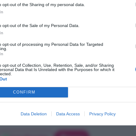
o opt-out of the Sharing of my personal data.
Cucina
Calorie
In
Italiana
385 Kcal
/100gr
o opt-out of the Sale of my Personal Data.
In
NGREDIENTI
to opt-out of processing my Personal Data for Targeted
ing.
ia da 22 cm
In
o opt-out of Collection, Use, Retention, Sale, and/or Sharing
ersonal Data that Is Unrelated with the Purposes for which it
o di frigo
lected.
occiolato e asciutto
Out
CONFIRM
Data Deletion
Data Access
Privacy Policy