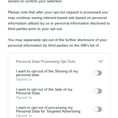
section to confirm your selection.
Please note that after your opt-out request is processed you
may continue seeing interest-based ads based on personal
information utilized by us or personal information disclosed to
third parties prior to your opt-out.
You may separately opt-out of the further disclosure of your
personal information by third parties on the IAB’s list of
downstream participants.
Personal Data Processing Opt Outs
This information may also be disclosed by us to third parties
on the IAB’s List of Downstream Participants that may further
I want to opt-out of the Sharing of my
disclose it to other third parties.
personal data.
Opted In
I want to opt-out of the Sale of my
Personal Data.
Opted In
I want to opt-out of processing my
Personal Data for Targeted Advertising.
Opted In