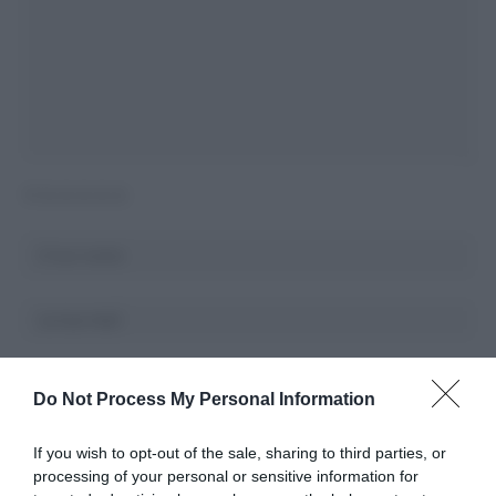
Do Not Process My Personal Information
Iscriviti alla nostra Newsletter gratuita (riceverai
If you wish to opt-out of the sale, sharing to third parties, or
una mail per confermare)
processing of your personal or sensitive information for