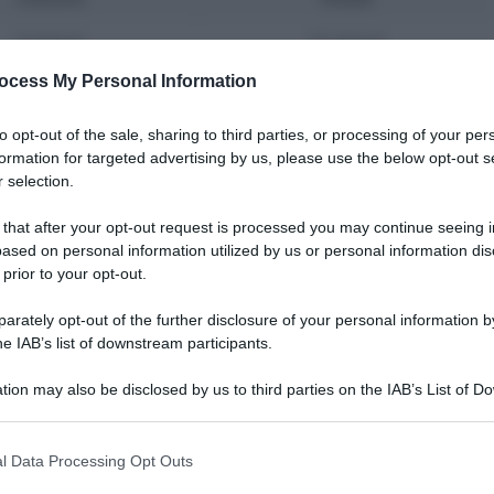
0 minuti
15 minuti
ocess My Personal Information
to opt-out of the sale, sharing to third parties, or processing of your per
Cucina
Calorie
formation for targeted advertising by us, please use the below opt-out s
 selection.
Italiana
386 Kcal
/100gr
 that after your opt-out request is processed you may continue seeing i
NGREDIENTI
ased on personal information utilized by us or personal information dis
 prior to your opt-out.
mpo da 18 cm
rately opt-out of the further disclosure of your personal information by
he IAB’s list of downstream participants.
tion may also be disclosed by us to third parties on the IAB’s List of 
 that may further disclose it to other third parties.
l Data Processing Opt Outs
ata
2 cucchiai per la copertura