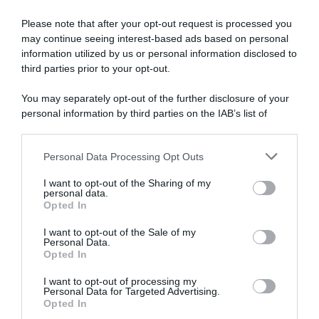
Fotografie sono di proprietà di Simona Mirto (Tutti i diritti sono riservati)
Cookie Policy
|
Privacy Policy
|
Preferenze Privacy
Please note that after your opt-out request is processed you
may continue seeing interest-based ads based on personal
information utilized by us or personal information disclosed to
third parties prior to your opt-out.
You may separately opt-out of the further disclosure of your
personal information by third parties on the IAB’s list of
downstream participants.
Personal Data Processing Opt Outs
This information may also be disclosed by us to third parties
on the IAB’s List of Downstream Participants that may further
I want to opt-out of the Sharing of my
disclose it to other third parties.
personal data.
Opted In
I want to opt-out of the Sale of my
Personal Data.
Opted In
I want to opt-out of processing my
Personal Data for Targeted Advertising.
Opted In