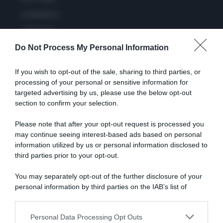
CONDIMENTI
CONSERVE
BEVANDE
Do Not Process My Personal Information
LE BASI
If you wish to opt-out of the sale, sharing to third parties, or
processing of your personal or sensitive information for
targeted advertising by us, please use the below opt-out
section to confirm your selection.
Copyright 2011-2026 - Tavolartegusto S.R.L. semplificata © P.I. 15576601007 Ricette e
Fotografie sono di proprietà di Simona Mirto (Tutti i diritti sono riservati)
Cookie Policy
|
Privacy Policy
|
Preferenze Privacy
Please note that after your opt-out request is processed you
may continue seeing interest-based ads based on personal
information utilized by us or personal information disclosed to
third parties prior to your opt-out.
You may separately opt-out of the further disclosure of your
personal information by third parties on the IAB’s list of
downstream participants.
Personal Data Processing Opt Outs
This information may also be disclosed by us to third parties