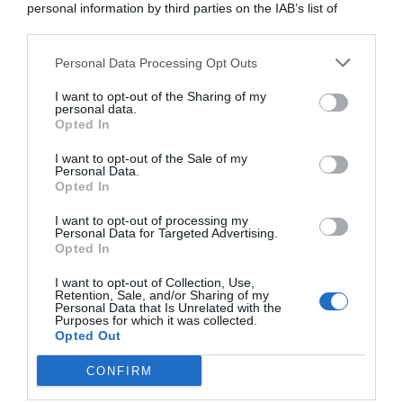
Copyright 2011-2026 - Tavolartegusto S.R.L. semplificata © P.I. 15576601007 Ricette e
personal information by third parties on the IAB’s list of
Fotografie sono di proprietà di Simona Mirto (Tutti i diritti sono riservati)
Cookie Policy
|
Privacy Policy
|
Preferenze Privacy
downstream participants.
Personal Data Processing Opt Outs
This information may also be disclosed by us to third parties
on the IAB’s List of Downstream Participants that may further
I want to opt-out of the Sharing of my
disclose it to other third parties.
personal data.
Opted In
I want to opt-out of the Sale of my
Personal Data.
Opted In
I want to opt-out of processing my
Personal Data for Targeted Advertising.
Opted In
I want to opt-out of Collection, Use,
Retention, Sale, and/or Sharing of my
Personal Data that Is Unrelated with the
Purposes for which it was collected.
Opted Out
CONFIRM