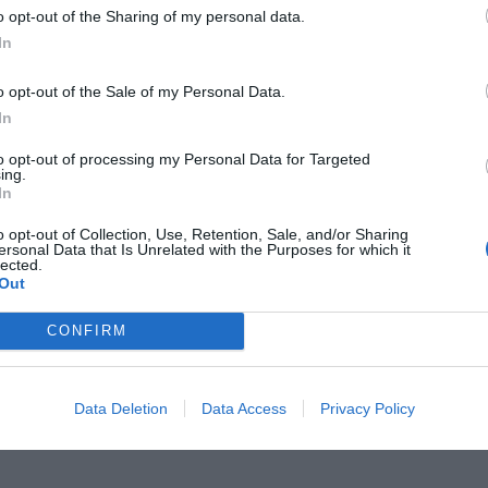
o opt-out of the Sharing of my personal data.
gr) a temperatura ambiente
In
i vari (125g)
o opt-out of the Sale of my Personal Data.
cca
In
to opt-out of processing my Personal Data for Targeted
ing.
olvere e 2 cucchiai abbondanti di farina (da utilizzare
In
o e nero)
o opt-out of Collection, Use, Retention, Sale, and/or Sharing
ersonal Data that Is Unrelated with the Purposes for which it
lected.
Out
Invia WhatsApp
Stampa
CONFIRM
Data Deletion
Data Access
Privacy Policy