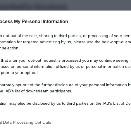
iambella bicolore
DI PREPARAZIONE
ocess My Personal Information
to opt-out of the sale, sharing to third parties, or processing of your per
Cottura
Totale
formation for targeted advertising by us, please use the below opt-out s
 selection.
50 minuti
1h
 that after your opt-out request is processed you may continue seeing i
ased on personal information utilized by us or personal information dis
Cucina
Calorie
 prior to your opt-out.
Italiana
554 Kcal
/100gr
rately opt-out of the further disclosure of your personal information by
he IAB’s list of downstream participants.
NGREDIENTI
tion may also be disclosed by us to third parties on the IAB’s List of 
la o torta)
 that may further disclose it to other third parties.
l Data Processing Opt Outs