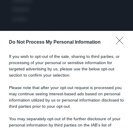
CONSERVE
BEVANDE
LE BASI
Do Not Process My Personal Information
Copyright 2011-2026 - Tavolartegusto S.R.L. semplificata © P.I. 15576601007 Ricette e
Fotografie sono di proprietà di Simona Mirto (Tutti i diritti sono riservati)
Cookie Policy
|
Privacy Policy
|
Preferenze Privacy
If you wish to opt-out of the sale, sharing to third parties, or
processing of your personal or sensitive information for
targeted advertising by us, please use the below opt-out
section to confirm your selection.
Please note that after your opt-out request is processed you
may continue seeing interest-based ads based on personal
information utilized by us or personal information disclosed to
third parties prior to your opt-out.
You may separately opt-out of the further disclosure of your
personal information by third parties on the IAB’s list of
downstream participants.