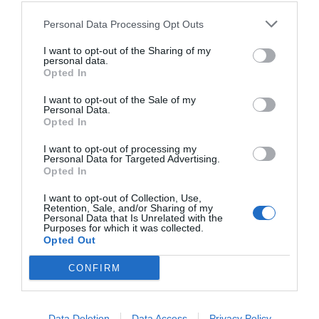
Personal Data Processing Opt Outs
This information may also be disclosed by us to third parties
on the IAB’s List of Downstream Participants that may further
I want to opt-out of the Sharing of my
disclose it to other third parties.
personal data.
Opted In
I want to opt-out of the Sale of my
Personal Data.
Opted In
I want to opt-out of processing my
Personal Data for Targeted Advertising.
Opted In
I want to opt-out of Collection, Use,
Retention, Sale, and/or Sharing of my
Personal Data that Is Unrelated with the
Purposes for which it was collected.
Opted Out
CONFIRM
Data Deletion
Data Access
Privacy Policy