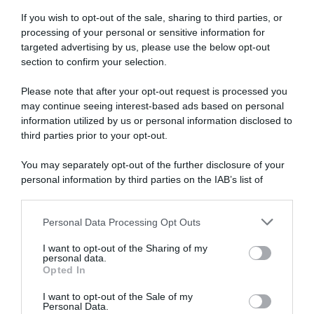
If you wish to opt-out of the sale, sharing to third parties, or
processing of your personal or sensitive information for
targeted advertising by us, please use the below opt-out
Copyright 2011-2026 - Tavolartegusto S.R.L. semplificata © P.I. 15576601007 Ricette e
Fotografie sono di proprietà di Simona Mirto (Tutti i diritti sono riservati)
section to confirm your selection.
Cookie Policy
|
Privacy Policy
|
Preferenze Privacy
Please note that after your opt-out request is processed you
may continue seeing interest-based ads based on personal
information utilized by us or personal information disclosed to
third parties prior to your opt-out.
You may separately opt-out of the further disclosure of your
personal information by third parties on the IAB’s list of
downstream participants.
Personal Data Processing Opt Outs
This information may also be disclosed by us to third parties
on the IAB’s List of Downstream Participants that may further
I want to opt-out of the Sharing of my
disclose it to other third parties.
personal data.
Opted In
I want to opt-out of the Sale of my
Personal Data.