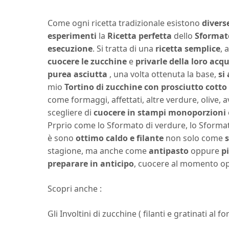
Come ogni ricetta tradizionale esistono
divers
esperimenti
la
Ricetta perfetta
dello
Sformat
esecuzione
. Si tratta di una
ricetta semplice
, 
cuocere le zucchine
e
privarle della loro acq
purea asciutta
, una volta ottenuta la base,
si 
mio
Tortino di zucchine con
prosciutto cotto
come formaggi, affettati, altre verdure, olive, 
scegliere di
cuocere in stampi monoporzioni
Prprio come lo
Sformato di verdure
, lo
Sformat
è sono
ottimo caldo e filante
non solo come
s
stagione, ma anche come
antipasto
oppure
p
preparare in anticipo
, cuocere al momento 
Scopri anche :
Gli
Involtini di zucchine
( filanti e gratinati al fo