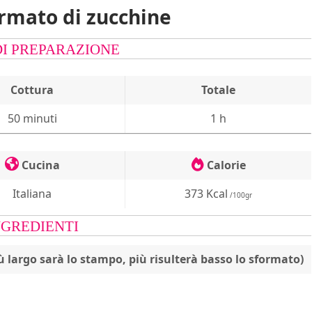
ormato di zucchine
DI PREPARAZIONE
Cottura
Totale
50 minuti
1 h
Cucina
Calorie
Italiana
373 Kcal
/100gr
NGREDIENTI
 largo sarà lo stampo, più risulterà basso lo sformato)