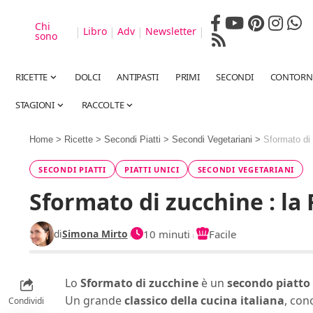
Chi
|
|
|
|
Libro
Adv
Newsletter
sono
RICETTE
DOLCI
ANTIPASTI
PRIMI
SECONDI
CONTORN
STAGIONI
RACCOLTE
Home
>
Ricette
>
Secondi Piatti
>
Secondi Vegetariani
>
Sformato di 
SECONDI PIATTI
PIATTI UNICI
SECONDI VEGETARIANI
Sformato di zucchine : la 
di
Simona Mirto
10 minuti
Facile
Lo
Sformato di zucchine
è un
secondo piatto
Un grande
classico della cucina italiana
, con
Condividi