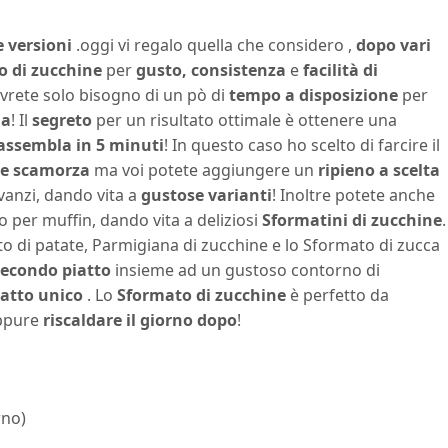
e versioni
.oggi vi regalo quella che considero ,
dopo vari
o di zucchine
per
gusto, consistenza
e
facilità di
avrete solo bisogno di un pò di
tempo a disposizione
per
ua
! Il
segreto
per un risultato ottimale è ottenere una
assembla in 5 minuti
! In questo caso ho scelto di farcire il
 e scamorza
ma voi potete aggiungere un
ripieno a scelta
avanzi, dando vita a
gustose varianti
! Inoltre potete anche
o per muffin, dando vita a deliziosi
Sformatini di zucchine
.
o di patate
,
Parmigiana di zucchine
e lo
Sformato di zucca
econdo piatto
insieme ad un gustoso contorno di
iatto unico
. Lo
Sformato di zucchine
è perfetto da
oppure
riscaldare il giorno dopo
!
rno)