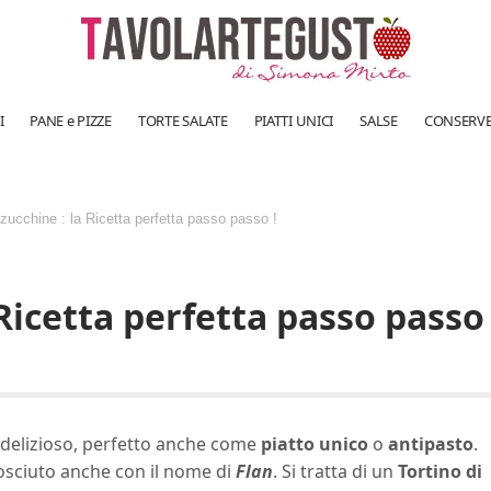
I
PANE e PIZZE
TORTE SALATE
PIATTI UNICI
SALSE
CONSERV
zucchine : la Ricetta perfetta passo passo !
Ricetta perfetta passo passo 
delizioso, perfetto anche come
piatto unico
o
antipasto
.
osciuto anche con il nome di
Flan
. Si tratta di un
Tortino di