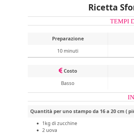
Ricetta Sf
TEMPI 
Preparazione
10 minuti
Costo
Basso
I
Quantità per
uno stampo da 16 a 20 cm ( più
1kg di zucchine
2 uova