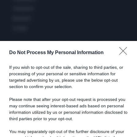
CONSERVE
BEVANDE
LE BASI
Do Not Process My Personal Information
Copyright 2011-2026 - Tavolartegusto S.R.L. semplificata © P.I. 15576601007 Ricette e
Fotografie sono di proprietà di Simona Mirto (Tutti i diritti sono riservati)
Cookie Policy
|
Privacy Policy
|
Preferenze Privacy
If you wish to opt-out of the sale, sharing to third parties, or
processing of your personal or sensitive information for
targeted advertising by us, please use the below opt-out
section to confirm your selection.
Please note that after your opt-out request is processed you
may continue seeing interest-based ads based on personal
information utilized by us or personal information disclosed to
third parties prior to your opt-out.
You may separately opt-out of the further disclosure of your