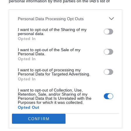
personal information by third parties on the IAB’s list of
downstream participants.
Personal Data Processing Opt Outs
This information may also be disclosed by us to third parties
on the IAB’s List of Downstream Participants that may further
I want to opt-out of the Sharing of my
disclose it to other third parties.
personal data.
Opted In
I want to opt-out of the Sale of my
Personal Data.
Opted In
I want to opt-out of processing my
Personal Data for Targeted Advertising.
Opted In
I want to opt-out of Collection, Use,
Retention, Sale, and/or Sharing of my
Personal Data that Is Unrelated with the
Purposes for which it was collected.
Opted Out
CONFIRM