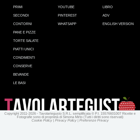
PRIMI
YOUTUBE
LIBRO
SECONDI
PINTEREST
ADV
CONTORNI
WHATSAPP
ENGLISH VERSION
PANE E PIZZE
TORTE SALATE
PIATTI UNICI
CONDIMENTI
CONSERVE
BEVANDE
LE BASI
Copyright 2011-2026 - Tavolartegusto S.R.L. semplificata © P.I. 15576601007 Ricette e
Fotografie sono di proprietà di Simona Mirto (Tutti i diritti sono riservati)
Cookie Policy
|
Privacy Policy
|
Preferenze Privacy