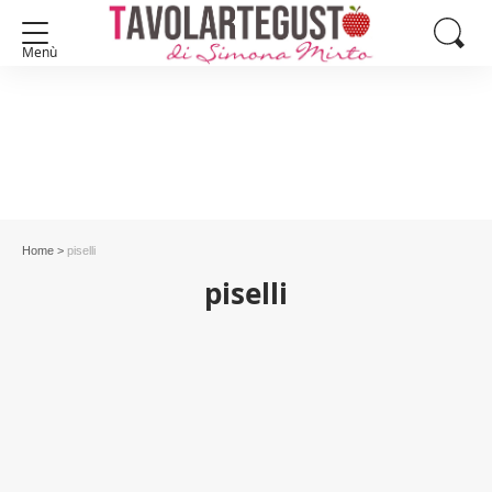
Menù
Home
>
piselli
piselli