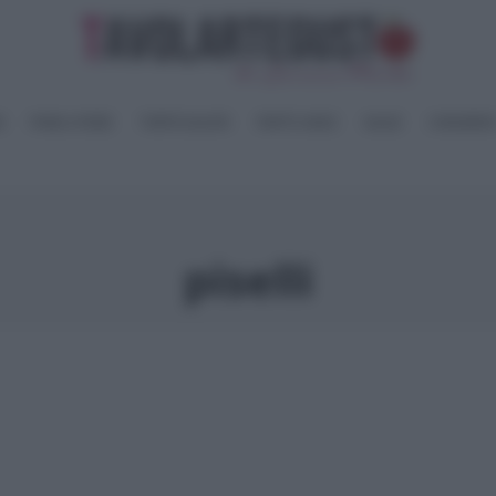
I
PANE e PIZZE
TORTE SALATE
PIATTI UNICI
SALSE
CONSERV
piselli