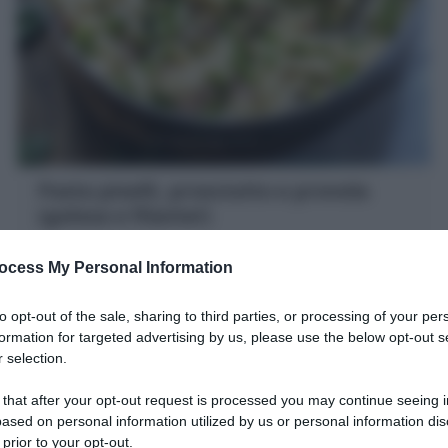
Pasta piselli, prosciutto e provola
(golosa e filante!)
La Pasta piselli, prosciutto e provola e un primo piatto
ocess My Personal Information
gustoso e veloce, una versione arricchita e filante
perfetta come salva cena
to opt-out of the sale, sharing to third parties, or processing of your per
5 minuti
Facile
formation for targeted advertising by us, please use the below opt-out s
 selection.
 that after your opt-out request is processed you may continue seeing i
ased on personal information utilized by us or personal information dis
 prior to your opt-out.