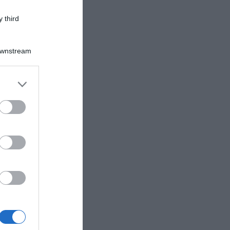
 third
Downstream