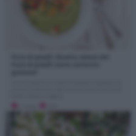
Pure di piselli: Ricetta veloce del
Purè di piselli come contorno
gustoso!
l Pure di piselli è un contorno delizioso, realizzato con
purea di piselli lessi, latte o acqua e burro: un Purè di
piselli cremoso e leggero
10 minuti
Facile