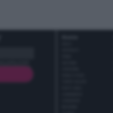
r
Ricette
DOLCI
ANTIPASTI
PRIMI
cy policy (
Link
)
SECONDI
CONTORNI
PANE E PIZZE
TORTE SALATE
PIATTI UNICI
CONDIMENTI
CONSERVE
BEVANDE