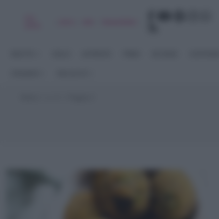
Chi
|
|
|
|
Libro
Adv
Newsletter
sono
RICETTE
DOLCI
ANTIPASTI
PRIMI
SECONDI
CONTORN
STAGIONI
RACCOLTE
Home
>
piselli
>
Pagina 2