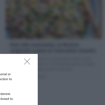
Riso alla cantonese, la Ricetta
originale (come al ristorante cinese!)
Il Riso alla cantonese è un piatto tipico della cucina
cinese in Italia, a base di riso basmati bollito e saltato
con uova strapazzate, piselli, prosciutto
sonal or
20 minuti
Facile
ection to
nterest-
closed to