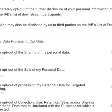
rately opt-out of the further disclosure of your personal information by
he IAB’s list of downstream participants.
tion may also be disclosed by us to third parties on the IAB’s List of 
 that may further disclose it to other third parties.
Sartù di riso: la Ricetta originale
l Data Processing Opt Outs
napoletana passo passo
o opt-out of the Sharing of my personal data.
Il Sartù di riso è un piatto tipico della cucina
In
napoletana: un Timballo di riso condito col ragù,
ripieno di polpettine, uova sode, piselli, fior di latte
o opt-out of the Sale of my Personal Data.
In
to opt-out of processing my Personal Data for Targeted
1 ora
Facile
ing.
In
o opt-out of Collection, Use, Retention, Sale, and/or Sharing
ersonal Data that Is Unrelated with the Purposes for which it
lected.