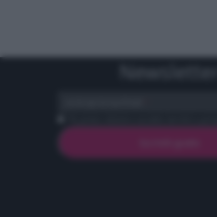
Newslette
scrivi qui la tua Email
Ho preso visione e accetto termini e priva