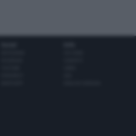
Social
Info
INSTAGRAM
CHI SONO
FACEBOOK
CONTATTI
YOUTUBE
LIBRO
PINTEREST
ADV
WHATSAPP
ENGLISH VERSION