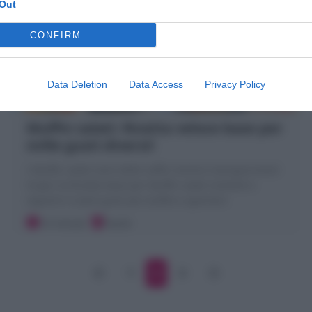
Out
CONFIRM
Data Deletion
Data Access
Privacy Policy
Muffin salati: Ricetta veloce base per
mille gusti diversi!
I Muffin salati sono delle soffici tortine monoporzione!
Scopri la Ricetta base per Muffin salati morbidi e
saporiti in tanti gusti per buffet e aperitivi!
10 minuti
Facile
1
2
3