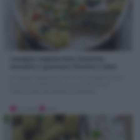
Lasagne vegetariane (bianche,
semplici e gustose!) Ricetta e Idee
Le Lasagne vegetariane sono un primo piatto al forno
squisito, la variante senza carne e bianche con
verdure miste, besciamella e mozzarella.
20 minuti
Facile