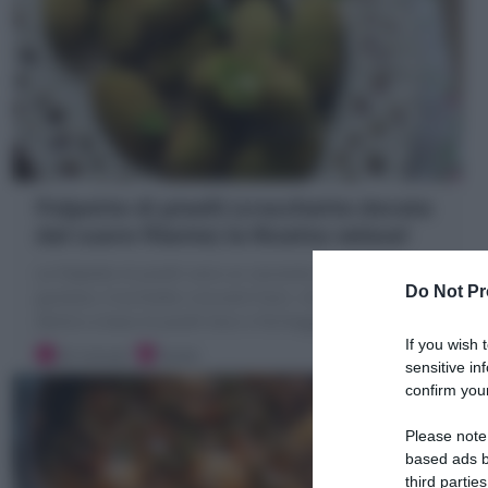
Polpette di piselli (crocchette dorate
dal cuore filante) la Ricetta veloce!
Le Polpette di piselli sono un secondo piatto sfizioso e
Do Not Pr
gustoso; Crocchette croccanti fuori, morbide e filanti
dentro a base di piselli lessi e formaggio!
If you wish 
20 minuti
Facile
sensitive in
confirm your
Please note
based ads b
third parties