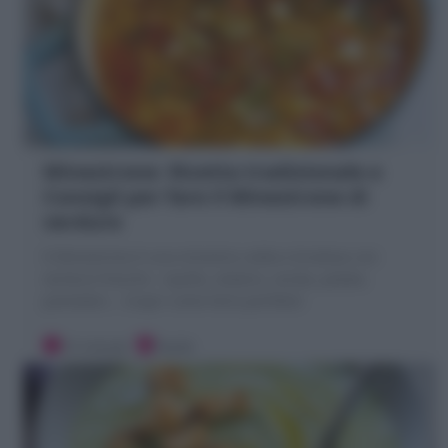
Minestrone: Ricetta tradizionale e
Consigli per fare il Minestrone di
verdure
Il Minestrone è una minestra calda e brodosa con
verdure fresche : cipolla, sedano, carota, patate,
pomodori... Scopri come farlo perfetto!
15 minuti
Facile