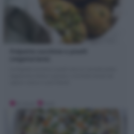
Polpette zucchine e piselli
(vegetariane)
Le Polpette zucchine e piselli sono un secondo piatto
vegetariano veloce e gustoso, crocchette dorate dal
sapore rustico e cuore filante!
20 minuti
Facile