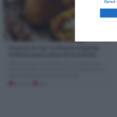
Opted 
Arancini di riso: la Ricetta originale
siciliana passo passo (le Arancine)
Gli Arancini di riso (Arancine) sono uno goloso street
food tipico della cucina siciliana! Piccoli timballi di riso
ripieni, dalla panatura croccante dorata
30 minuti
Facile