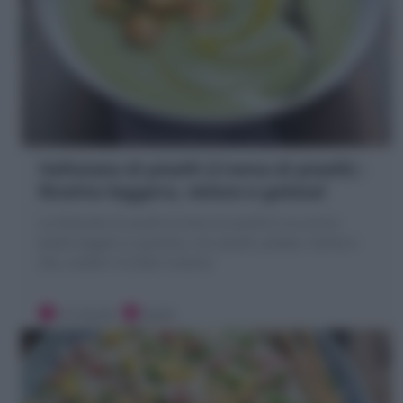
Vellutata di piselli (Crema di piselli) :
Ricetta leggera, veloce e golosa!
La Vellutata di piselli (Crema di piselli) è un primo
piatto leggero e gustoso, con piselli, patate, menta e
olio, stufati e frullati insieme
10 minuti
Facile