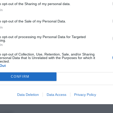
o opt-out of the Sharing of my personal data.
In
istarla oppure
realizzare in casa
o opt-out of the Sale of my Personal Data.
In
to opt-out of processing my Personal Data for Targeted
ing.
In
maggiorana essiccata
o opt-out of Collection, Use, Retention, Sale, and/or Sharing
ersonal Data that Is Unrelated with the Purposes for which it
i quaglia per il ripieno)
lected.
Out
CONFIRM
Invia WhatsApp
Stampa
Data Deletion
Data Access
Privacy Policy
TREZZATURA