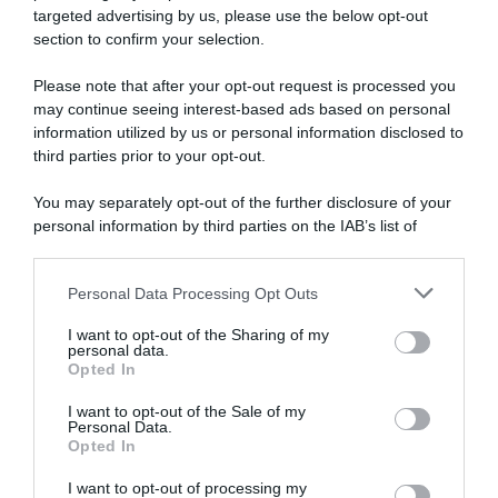
targeted advertising by us, please use the below opt-out
section to confirm your selection.
Please note that after your opt-out request is processed you
may continue seeing interest-based ads based on personal
information utilized by us or personal information disclosed to
third parties prior to your opt-out.
You may separately opt-out of the further disclosure of your
personal information by third parties on the IAB’s list of
downstream participants.
Personal Data Processing Opt Outs
This information may also be disclosed by us to third parties
on the IAB’s List of Downstream Participants that may further
I want to opt-out of the Sharing of my
disclose it to other third parties.
personal data.
Opted In
I want to opt-out of the Sale of my
Personal Data.
Opted In
I want to opt-out of processing my