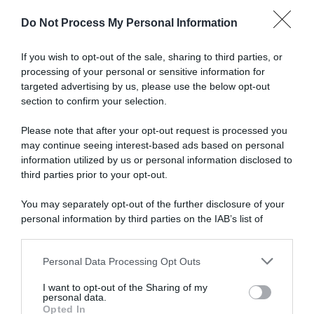
LE BASI
Do Not Process My Personal Information
If you wish to opt-out of the sale, sharing to third parties, or
processing of your personal or sensitive information for
Copyright 2011-2026 - Tavolartegusto S.R.L. semplificata © P.I. 15576601007 Ricette e
Fotografie sono di proprietà di Simona Mirto (Tutti i diritti sono riservati)
targeted advertising by us, please use the below opt-out
Cookie Policy
|
Privacy Policy
|
Preferenze Privacy
section to confirm your selection.
Please note that after your opt-out request is processed you
may continue seeing interest-based ads based on personal
information utilized by us or personal information disclosed to
third parties prior to your opt-out.
You may separately opt-out of the further disclosure of your
personal information by third parties on the IAB’s list of
downstream participants.
Personal Data Processing Opt Outs
This information may also be disclosed by us to third parties
on the IAB’s List of Downstream Participants that may further
I want to opt-out of the Sharing of my
disclose it to other third parties.
personal data.
Opted In